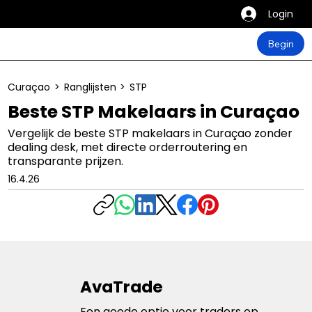
Login
Begin
Curaçao
>
Ranglijsten
>
STP
Beste STP Makelaars in Curaçao
Vergelijk de beste STP makelaars in Curaçao zonder
dealing desk, met directe orderroutering en
transparante prijzen.
16.4.26
AvaTrade
Een goede optie voor traders op