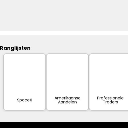
Ranglijsten
Amerikaanse
Professionele
SpaceX
Aandelen
Traders