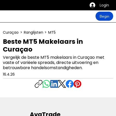
Login
Begin
Curaçao
>
Ranglijsten
>
MT5
Beste MT5 Makelaars in
Curaçao
Vergelijk de beste MT5 makelaars in Curaçao met
vaste of variëele spreads, directe uitvoering en
betrouwbare handelsomstandigheden.
16.4.26
AvaTrade