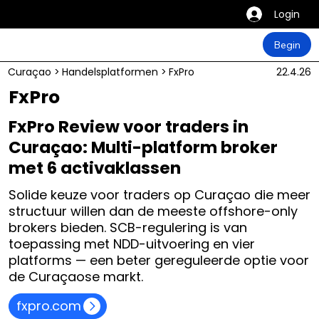
Login
Begin
Curaçao
>
Handelsplatformen
>
FxPro
22.4.26
FxPro
FxPro Review voor traders in
Curaçao: Multi-platform broker
met 6 activaklassen
Solide keuze voor traders op Curaçao die meer
structuur willen dan de meeste offshore-only
brokers bieden. SCB-regulering is van
toepassing met NDD-uitvoering en vier
platforms — een beter gereguleerde optie voor
de Curaçaose markt.
fxpro.com