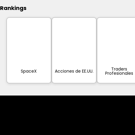
Rankings
Traders
SpaceX
Acciones de EE.UU.
Profesionales
Cookies & Privacy Policy