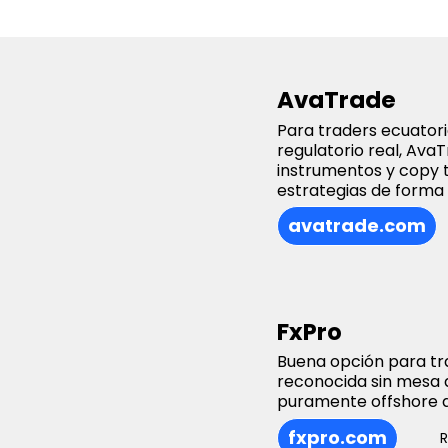
AvaTrade
Para traders ecuator
regulatorio real, Ava
instrumentos y copy t
estrategias de forma
avatrade.com
FxPro
Buena opción para tr
reconocida sin mesa 
puramente offshore 
fxpro.com
R