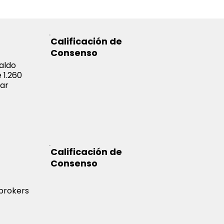
Calificación de
Consenso
aldo
 1.260
car
Calificación de
Consenso
 brokers