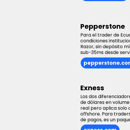
Pepperstone
Para el trader de Ecu
condiciones instituci
Razor, sin depósito m
sub-35ms desde servi
pepperstone.c
Exness
Los dos diferenciadore
de dólares en volume
real pero aplica solo
offshore. Para traders
de pagos, es un paqu
exness.com