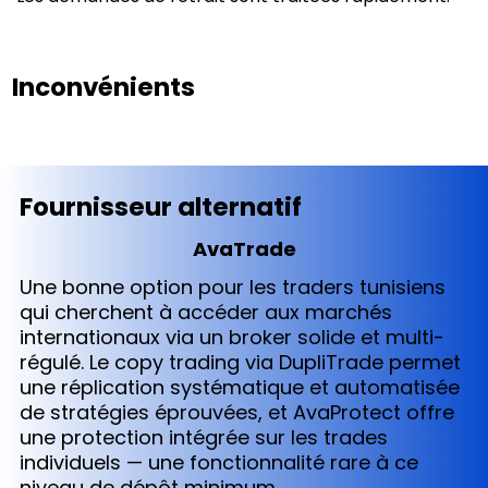
Inconvénients
Fournisseur alternatif
AvaTrade
Une bonne option pour les traders tunisiens
qui cherchent à accéder aux marchés
internationaux via un broker solide et multi-
régulé. Le copy trading via DupliTrade permet
une réplication systématique et automatisée
de stratégies éprouvées, et AvaProtect offre
une protection intégrée sur les trades
individuels — une fonctionnalité rare à ce
niveau de dépôt minimum.