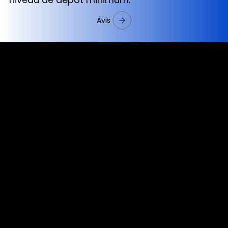
Avis
Cookies & Privacy Policy
Disclaimer:
The information on this website can be accessed worldwide.
However, this information and the products and services
referred to on this website are only intended for recipients
based in jurisdictions where the use of or access to the
information, products or services does not constitute a
breach of any law or regulation.
Please note that all the material and information made
available by Alexon Capital Ltd or any of its affiliates (like
asinko.com) is provided for information purposes only.
Neither Alexon Capital Ltd nor any of its affiliates is making
any recommendation or soliciting any action based on the
material and/or information provided to you or making any