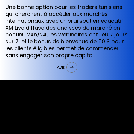
Une bonne option pour les traders tunisiens
qui cherchent à accéder aux marchés
internationaux avec un vrai soutien éducatif.
XM Live diffuse des analyses de marché en
continu 24h/24, les webinaires ont lieu 7 jours
sur 7, et le bonus de bienvenue de 50 $ pour
les clients éligibles permet de commencer
sans engager son propre capital.
Avis
Cookies & Privacy Policy
Disclaimer:
The information on this website can be accessed worldwide.
However, this information and the products and services