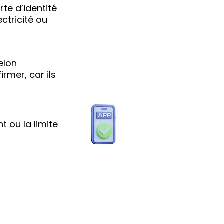
te d’identité
ctricité ou
elon
irmer, car ils
t ou la limite