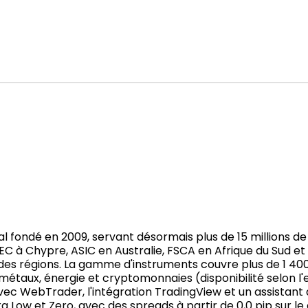
 fondé en 2009, servant désormais plus de 15 millions de 
SEC à Chypre, ASIC en Australie, FSCA en Afrique du Sud et
des régions. La gamme d'instruments couvre plus de 1 400 
 métaux, énergie et cryptomonnaies (disponibilité selon l'e
c WebTrader, l'intégration TradingView et un assistant a
ra Low et Zero, avec des spreads à partir de 0,0 pip sur