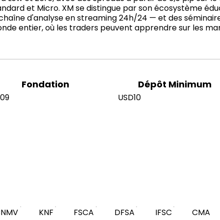
ndard et Micro. XM se distingue par son écosystème éducat
 chaîne d'analyse en streaming 24h/24 — et des séminaire
monde entier, où les traders peuvent apprendre sur les ma
Fondation
Dépôt Minimum
09
USD10
CNMV
KNF
FSCA
DFSA
IFSC
CMA