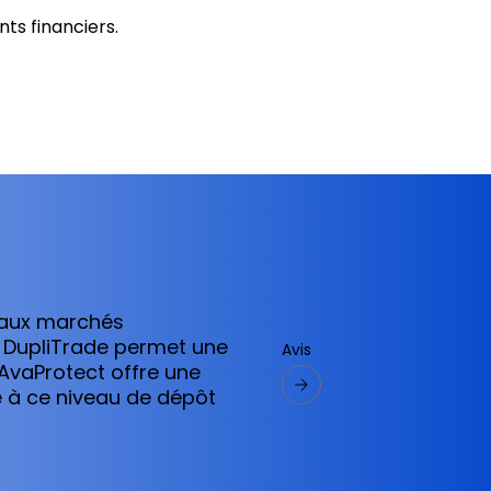
nts financiers.
r aux marchés
ia DupliTrade permet une
Avis
AvaProtect offre une
re à ce niveau de dépôt