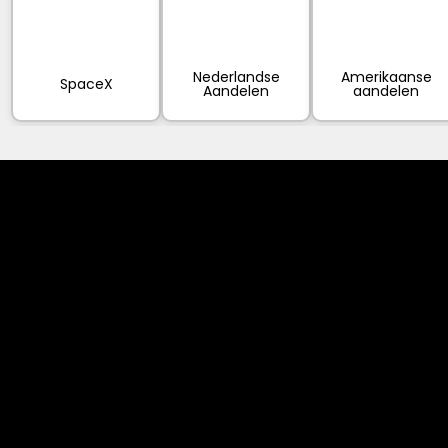
Nederlandse
Amerikaanse
SpaceX
Aandelen
aandelen
Cookies & Privacy Policy
Disclaimer:
The information on this website can be accessed worldwide.
However, this information and the products and services
referred to on this website are only intended for recipients
based in jurisdictions where the use of or access to the
information, products or services does not constitute a
breach of any law or regulation.
Please note that all the material and information made