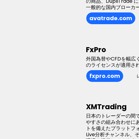
の商品、DupliTrad
一般的な国内ブローカ
avatrade.com
FxPro
外国為替やCFDを幅広
のライセンスが適用さ
fxpro.com
XMTrading
日本のトレーダーの間で
やすさの組み合わせにありま
トを備えたプラットフォ
Live分析チャンネル