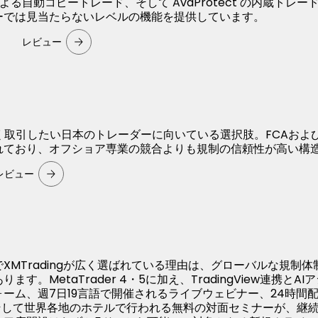
e による自動コピートレード、そして AvaProtect の内蔵トレ
ーでは見当たらないレベルの機能を提供しています。
レビュー
く取引したい日本のトレーダーに向いている選択肢。FCAおよびC
れており、オフショア専業の競合よりも規制の信頼性が高い構
レビュー
XMTradingが広く選ばれている理由は、グローバルな規制体
す。MetaTrader 4・5に加え、TradingView連携とAI
ーム、週7日19言語で開催されるライブウェビナー、24時間配
、そして世界各地のホテルで行われる無料の対面セミナーが、継