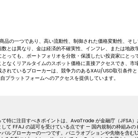
多い商品の一つであり、高い流動性、制御された価格変動性、そ
指数とは異なり、金は経済的不確実性、インフレ、または地政
にとっても、ポートフォリオを分散・保護したい投資家にとって
ことなくリアルタイムのスポット価格に直接アクセスでき、市
されているブローカーは、競争力のあるXAU/USD取引条件
5、および独自プラットフォームへのアクセスを提供しています。
特に注目すべきポイントは、AvaTrade が金融庁（JFSA
して FFAJ の認可を受けている点です — 国内規制の枠組みの
バルブローカーの一つです。バニラオプションや先物を含む1,2