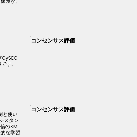
ード保険が、
コンセンサス評価
ySEC
造です。
コンセンサス評価
制と使い
アシスタン
信のXM
続的な学習