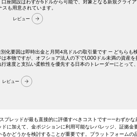
。口座開設はわずか5ドルから可能で、対象となる新規クライ
ナスも用意されています。
レビュー
物の差別化要因は即時出金と月間4兆ドルの取引量です — どちらも
は本物ですが、オフショア法人の下で1,000ドル未満の資産を
執行速度と支払い柔軟性を優先する日本のトレーダーにとって
。
レビュー
Dのスプレッドが最も直接的に評価すべきコストです——わずか
ッドに加えて、金ポジションに利用可能なレバレッジ、証拠金要
いるかどうかを検討することが重要です。プラットフォームの品