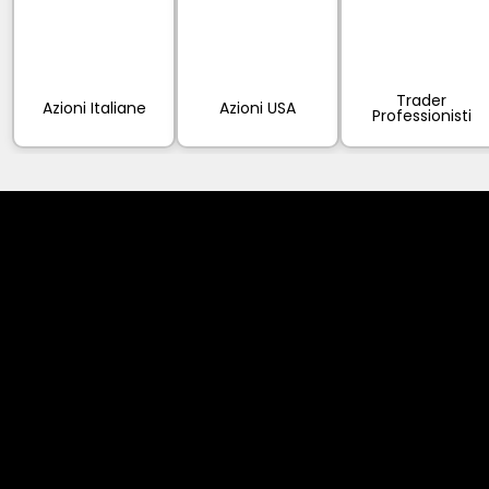
Trader
Azioni Italiane
Azioni USA
Professionisti
Cookies & Privacy Policy
Disclaimer:
The information on this website can be accessed worldwide.
However, this information and the products and services
referred to on this website are only intended for recipients
based in jurisdictions where the use of or access to the
information, products or services does not constitute a
breach of any law or regulation.
Please note that all the material and information made