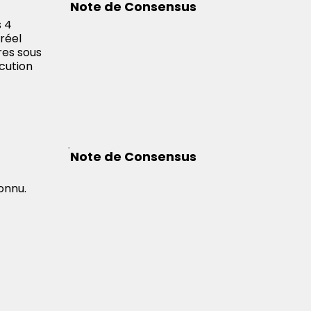
Note de Consensus
s 4
 réel
res sous
écution
Note de Consensus
onnu.