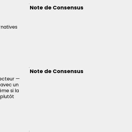
Note de Consensus
rnatives
Note de Consensus
secteur —
 avec un
ême si la
 plutôt