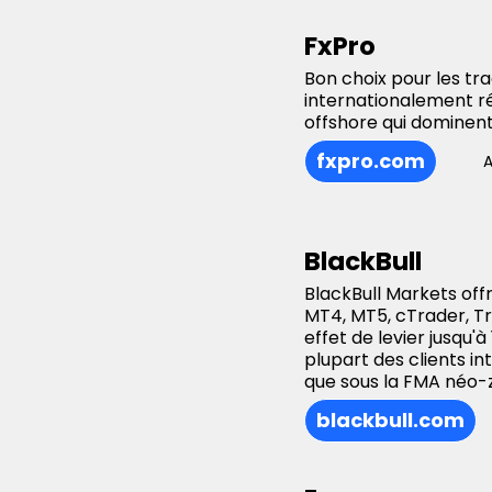
FxPro
Bon choix pour les tr
internationalement ré
offshore qui dominent
fxpro.com
A
BlackBull
BlackBull Markets off
MT4, MT5, cTrader, Tr
effet de levier jusqu'
plupart des clients in
que sous la FMA néo-
blackbull.com