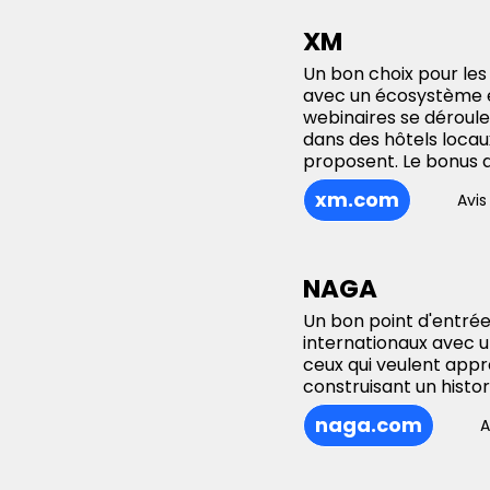
XM
Un bon choix pour le
avec un écosystème éd
webinaires se déroule
dans des hôtels loca
proposent. Le bonus de
xm.com
Avis
NAGA
Un bon point d'entré
internationaux avec 
ceux qui veulent appr
construisant un histo
naga.com
A