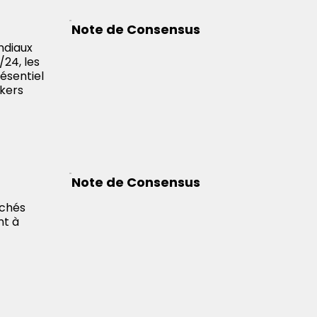
Note de Consensus
ndiaux
/24, les
ésentiel
okers
Note de Consensus
rchés
nt à