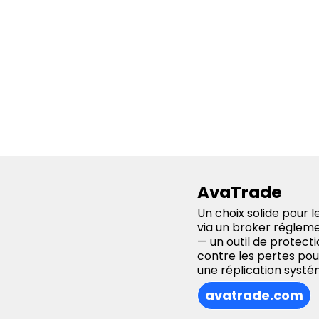
AvaTrade
Un choix solide pour
via un broker régleme
— un outil de protect
contre les pertes pou
une réplication systé
avatrade.com