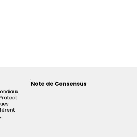
Note de Consensus
mondiaux
aProtect
ques
éfèrent
.