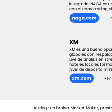
integrada. NAGA es u
con el copy trading, s
naga.com
R
XM
XM es una buena opci
globales con respaldo 
Live de análisis en st
hoteles locales form
nivel de depósito mín
xm.com
Revi
Al elegir un broker Market Maker, presta 