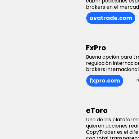
cubrir posiciones esp
brokers en el mercad
avatrade.com
FxPro
Buena opción para tr
regulación internacio
brokers internaciona
fxpro.com
R
eToro
Una de las plataform
quieren acciones real
CopyTrader es el difer
con total transparenci