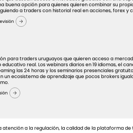
na buena opción para quienes quieren combinar su propio
iguiendo a traders con historial real en acciones, forex y c
evisión
ón para traders uruguayos que quieren acceso a merca
educativo real. Los webinars diarios en 19 idiomas, el ca
reaming las 24 horas y los seminarios presenciales gratuit
an un ecosistema de aprendizaje que pocos brokers igual
imo.
sión
atención a la regulación, la calidad de la plataforma de t