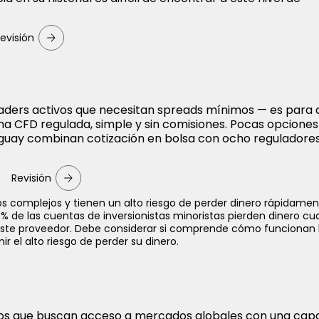
evisión
raders activos que necesitan spreads mínimos — es para 
ma CFD regulada, simple y sin comisiones. Pocas opciones
guay combinan cotización en bolsa con ocho reguladore
Revisión
s complejos y tienen un alto riesgo de perder dinero rápidame
0% de las cuentas de inversionistas minoristas pierden dinero c
ste proveedor. Debe considerar si comprende cómo funcionan 
r el alto riesgo de perder su dinero.
os que buscan acceso a mercados globales con una capa