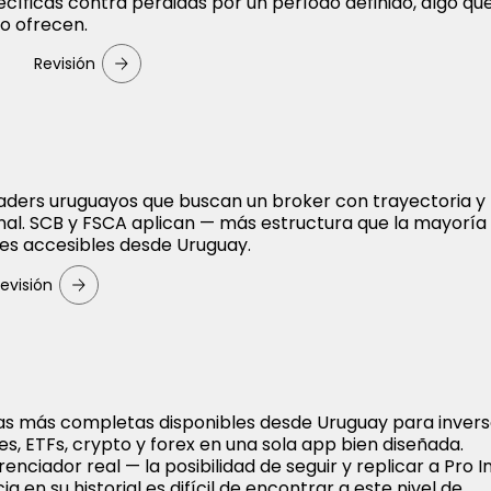
ecíficas contra pérdidas por un período definido, algo q
o ofrecen.
Revisión
aders uruguayos que buscan un broker con trayectoria y
nal. SCB y FSCA aplican — más estructura que la mayoría 
les accesibles desde Uruguay.
evisión
as más completas disponibles desde Uruguay para inver
es, ETFs, crypto y forex en una sola app bien diseñada.
enciador real — la posibilidad de seguir y replicar a Pro 
a en su historial es difícil de encontrar a este nivel de