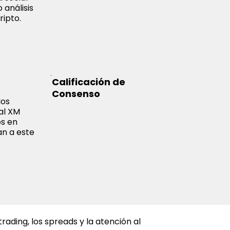
 análisis
ripto.
Calificación de
Consenso
dos
nal XM
os en
an a este
rading, los spreads y la atención al 