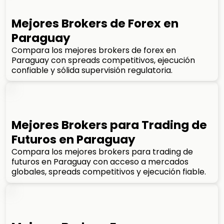
Mejores Brokers de Forex en
Paraguay
Compara los mejores brokers de forex en
Paraguay con spreads competitivos, ejecución
confiable y sólida supervisión regulatoria.
Mejores Brokers para Trading de
Futuros en Paraguay
Compara los mejores brokers para trading de
futuros en Paraguay con acceso a mercados
globales, spreads competitivos y ejecución fiable.