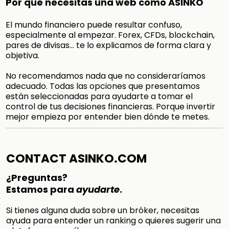
Por qué necesitas una web como ASINKO
El mundo financiero puede resultar confuso,
especialmente al empezar. Forex, CFDs, blockchain,
pares de divisas… te lo explicamos de forma clara y
objetiva.
No recomendamos nada que no consideraríamos
adecuado. Todas las opciones que presentamos
están seleccionadas para ayudarte a tomar el
control de tus decisiones financieras. Porque invertir
mejor empieza por entender bien dónde te metes.
CONTACT ASINKO.COM
¿Preguntas?
Estamos para
ayudarte
.
Si tienes alguna duda sobre un bróker, necesitas
ayuda para entender un ranking o quieres sugerir una