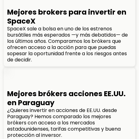
Mejores brokers para invertir en
SpaceX
SpaceX sale a bolsa en uno de los estrenos
bursátiles más esperados —y más debatidos— de
los últimos años. Comparamos los brókers que
ofrecen acceso a la acción para que puedas
sopesar la oportunidad frente a los riesgos antes
de decidir.
Mejores brókers acciones EE.UU.
en Paraguay
¿Quieres invertir en acciones de EE.UU. desde
Paraguay? Hemos comparado los mejores
brókers con acceso a los mercados
estadounidenses, tarifas competitivas y buena
protección al inversor.