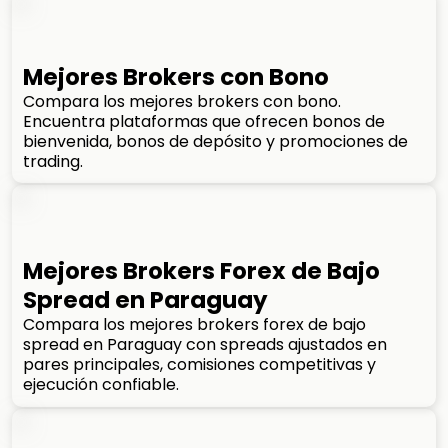
Mejores Brokers con Bono
Compara los mejores brokers con bono.
Encuentra plataformas que ofrecen bonos de
bienvenida, bonos de depósito y promociones de
trading.
Mejores Brokers Forex de Bajo
Spread en Paraguay
Compara los mejores brokers forex de bajo
spread en Paraguay con spreads ajustados en
pares principales, comisiones competitivas y
ejecución confiable.