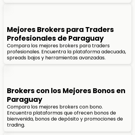
Mejores Brokers para Traders
Profesionales de Paraguay
Compara los mejores brokers para traders
profesionales. Encuentra la plataforma adecuada,
spreads bajos y herramientas avanzadas.
Brokers con los Mejores Bonos en
Paraguay
Compara los mejores brokers con bono.
Encuentra plataformas que ofrecen bonos de
bienvenida, bonos de depósito y promociones de
trading.