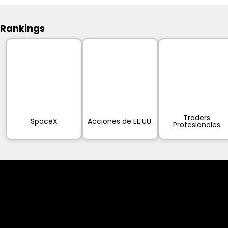
Rankings
Traders
SpaceX
Acciones de EE.UU.
Profesionales
Cookies & Privacy Policy
Disclaimer: