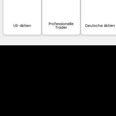
Professionelle
US-Aktien
Deutsche Aktien
Trader
Cookies & Privacy Policy
Disclaimer:
The information on this website can be accessed worldwide.
However, this information and the products and services
referred to on this website are only intended for recipients
based in jurisdictions where the use of or access to the
information, products or services does not constitute a
breach of any law or regulation.
Please note that all the material and information made