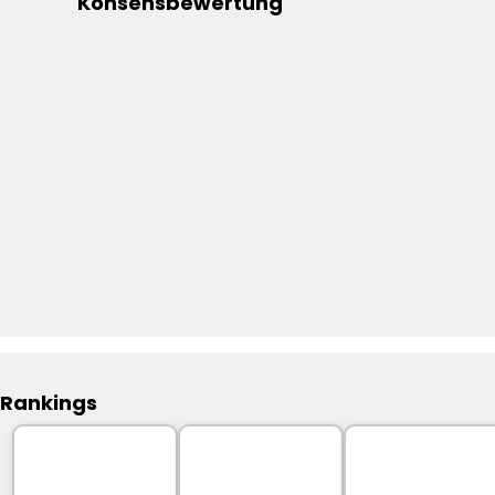
Konsensbewertung
Rankings