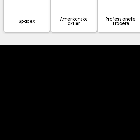
Amerikanske
Professionelle
SpaceX
aktier
Tradere
Cookies & Privacy Policy
Disclaimer:
The information on this website can be accessed worldwide.
However, this information and the products and services
referred to on this website are only intended for recipients
based in jurisdictions where the use of or access to the
information, products or services does not constitute a
breach of any law or regulation.
Please note that all the material and information made
available by Alexon Capital Ltd or any of its affiliates (like