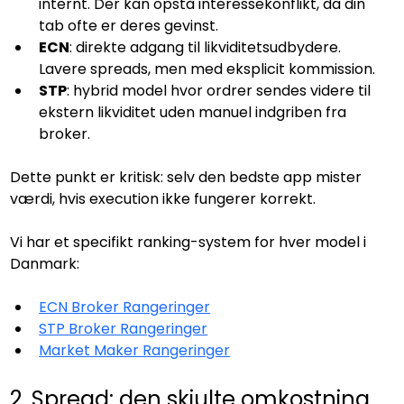
internt. Der kan opstå interessekonflikt, da din 
tab ofte er deres gevinst.
ECN
: direkte adgang til likviditetsudbydere. 
Lavere spreads, men med eksplicit kommission.
STP
: hybrid model hvor ordrer sendes videre til 
ekstern likviditet uden manuel indgriben fra 
broker.
Dette punkt er kritisk: selv den bedste app mister 
værdi, hvis execution ikke fungerer korrekt.
Vi har et specifikt ranking-system for hver model i 
Danmark:
ECN Broker Rangeringer
STP Broker Rangeringer
Market Maker Rangeringer
2. Spread: den skjulte omkostning 