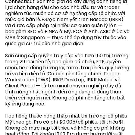
Connecticut. Sàn môi giới đã xây dựng danh tiếng là
lựa chọn hàng đầu cho các nhà đầu tư và trader
nghiêm túc muốn có cơ sở hạ tầng cấp tổ chức với
mức giá bán lẻ. Được niêm yết trên Nasdaq (IBKR)
và được cấp phép tại nhiều cơ quan quản lý lớn —
bao gồm SEC và FINRA ở Mỹ, FCA ở Anh, ASIC ở Úc và
MAS ở Singapore — thực thể áp dụng tùy thuộc vào
quốc gia cư trú của nhà giao dịch.
Sàn cung cấp quyền truy cập vào hơn 150 thị trường
trong 29 loại tiền tệ, bao gồm cổ phiếu, ETF, quyền
chọn, hợp đồng tương lai, forex, trái phiếu, quỹ tương
hỗ và tiền điện tử. Có bốn nền tảng chính: Trader
Workstation (TWS), IBKR Desktop, IBKR Mobile và
Client Portal — từ terminal chuyên nghiệp đầy đủ
tính năng nhất ngành đến ứng dụng di động thân
thiện với người mới. Không có phí nền tảng cho bất
kỳ ứng dụng nào.
Hoa hồng thuộc hàng thấp nhất thị trường: cổ phiếu
Mỹ theo gói Pro có phí $0.005/cổ phiếu, tối thiểu $1.
Không có mức nạp tối thiểu và không có phí không
hoạt động. Tài khoản IBKR Pro được hưởng lãi suất