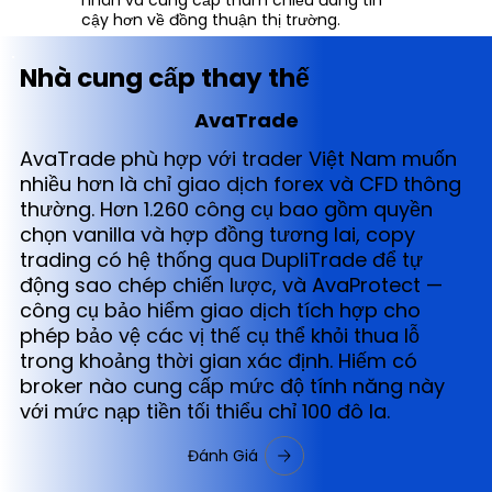
cậy hơn về đồng thuận thị trường.
Nhà cung cấp thay thế
AvaTrade
AvaTrade phù hợp với trader Việt Nam muốn
nhiều hơn là chỉ giao dịch forex và CFD thông
thường. Hơn 1.260 công cụ bao gồm quyền
chọn vanilla và hợp đồng tương lai, copy
trading có hệ thống qua DupliTrade để tự
động sao chép chiến lược, và AvaProtect —
công cụ bảo hiểm giao dịch tích hợp cho
phép bảo vệ các vị thế cụ thể khỏi thua lỗ
trong khoảng thời gian xác định. Hiếm có
broker nào cung cấp mức độ tính năng này
với mức nạp tiền tối thiểu chỉ 100 đô la.
Đánh Giá