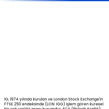
IG, 1974 yılında kurulan ve London Stock Exchange'in
FTSE 250 endeksinde (LON: IGG) işlem gören küresel
bir çok varlıklı aracı kurumdur. FCA (Birleşik Krallık),