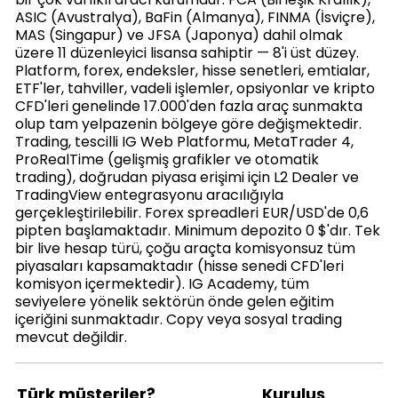
ASIC (Avustralya), BaFin (Almanya), FINMA (İsviçre),
MAS (Singapur) ve JFSA (Japonya) dahil olmak
üzere 11 düzenleyici lisansa sahiptir — 8'i üst düzey.
Platform, forex, endeksler, hisse senetleri, emtialar,
ETF'ler, tahviller, vadeli işlemler, opsiyonlar ve kripto
CFD'leri genelinde 17.000'den fazla araç sunmakta
olup tam yelpazenin bölgeye göre değişmektedir.
Trading, tescilli IG Web Platformu, MetaTrader 4,
ProRealTime (gelişmiş grafikler ve otomatik
trading), doğrudan piyasa erişimi için L2 Dealer ve
TradingView entegrasyonu aracılığıyla
gerçekleştirilebilir. Forex spreadleri EUR/USD'de 0,6
pipten başlamaktadır. Minimum depozito 0 $'dır. Tek
bir live hesap türü, çoğu araçta komisyonsuz tüm
piyasaları kapsamaktadır (hisse senedi CFD'leri
komisyon içermektedir). IG Academy, tüm
seviyelere yönelik sektörün önde gelen eğitim
içeriğini sunmaktadır. Copy veya sosyal trading
mevcut değildir.
Türk müşteriler?
Kuruluş