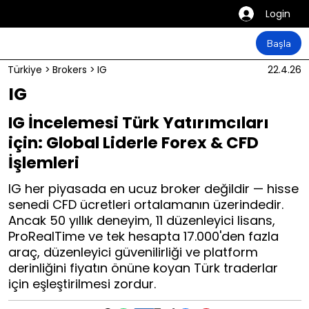
Login
Başla
Türkiye
>
Brokers
>
IG
22.4.26
IG
IG İncelemesi Türk Yatırımcıları
için: Global Liderle Forex & CFD
İşlemleri
IG her piyasada en ucuz broker değildir — hisse
senedi CFD ücretleri ortalamanın üzerindedir.
Ancak 50 yıllık deneyim, 11 düzenleyici lisans,
ProRealTime ve tek hesapta 17.000'den fazla
araç, düzenleyici güvenilirliği ve platform
derinliğini fiyatın önüne koyan Türk traderlar
için eşleştirilmesi zordur.