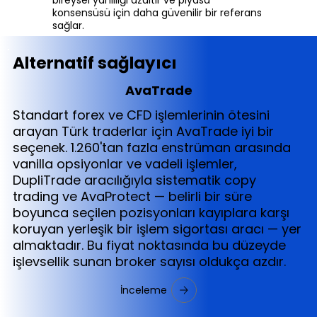
konsensüsü için daha güvenilir bir referans
sağlar.
Alternatif sağlayıcı
AvaTrade
Standart forex ve CFD işlemlerinin ötesini
arayan Türk traderlar için AvaTrade iyi bir
seçenek. 1.260'tan fazla enstrüman arasında
vanilla opsiyonlar ve vadeli işlemler,
DupliTrade aracılığıyla sistematik copy
trading ve AvaProtect — belirli bir süre
boyunca seçilen pozisyonları kayıplara karşı
koruyan yerleşik bir işlem sigortası aracı — yer
almaktadır. Bu fiyat noktasında bu düzeyde
işlevsellik sunan broker sayısı oldukça azdır.
İnceleme