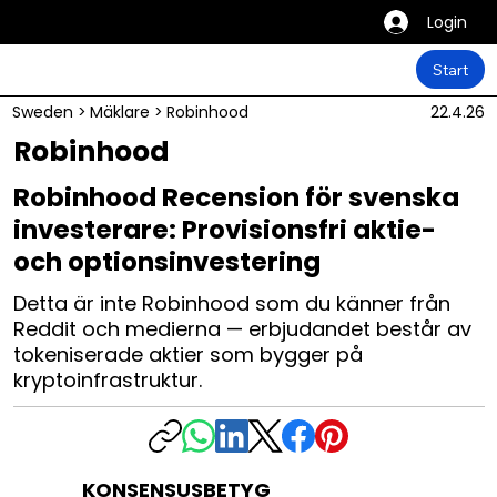
Login
Start
Sweden
>
Mäklare
>
Robinhood
22.4.26
Robinhood
Robinhood Recension för svenska
investerare: Provisionsfri aktie-
och optionsinvestering
Detta är inte Robinhood som du känner från
Reddit och medierna — erbjudandet består av
tokeniserade aktier som bygger på
kryptoinfrastruktur.
KONSENSUSBETYG