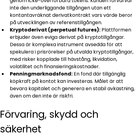
genom icke-överförbara tokens. Kunden förvärvar 
inte den underliggande tillgången utan ett 
kontantavräknat derivatkontrakt vars värde beror 
på utvecklingen av referenstillgången.
Kryptoderivat (perpetual futures):
 Plattformen 
erbjuder även eviga derivat på kryptotillgångar. 
Dessa är komplexa instrument avsedda för att 
spekulera i prisrörelser på utvalda kryptotillgångar, 
med risker kopplade till hävstång, likvidation, 
volatilitet och finansieringskostnader.
Penningmarknadsfond:
 En fond där tillgänglig 
köpkraft på kontot kan investeras. Målet är att 
bevara kapitalet och generera en stabil avkastning, 
även om den inte är riskfri.
Förvaring, skydd och 
säkerhet