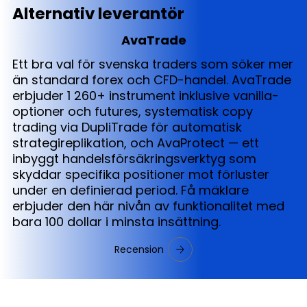
Alternativ leverantör
AvaTrade
Ett bra val för svenska traders som söker mer
än standard forex och CFD-handel. AvaTrade
erbjuder 1 260+ instrument inklusive vanilla-
optioner och futures, systematisk copy
trading via DupliTrade för automatisk
strategireplikation, och AvaProtect — ett
inbyggt handelsförsäkringsverktyg som
skyddar specifika positioner mot förluster
under en definierad period. Få mäklare
erbjuder den här nivån av funktionalitet med
bara 100 dollar i minsta insättning.
Recension