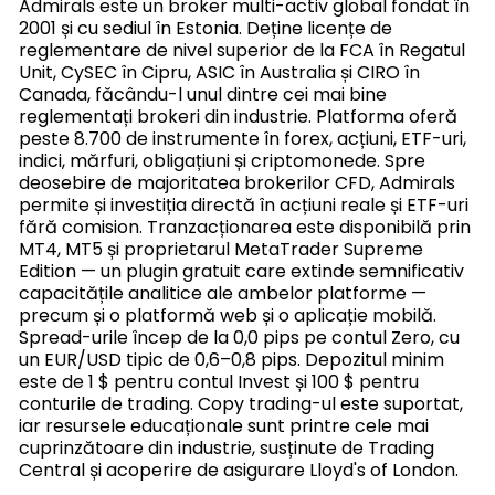
Admirals este un broker multi-activ global fondat în
2001 și cu sediul în Estonia. Deține licențe de
reglementare de nivel superior de la FCA în Regatul
Unit, CySEC în Cipru, ASIC în Australia și CIRO în
Canada, făcându-l unul dintre cei mai bine
reglementați brokeri din industrie. Platforma oferă
peste 8.700 de instrumente în forex, acțiuni, ETF-uri,
indici, mărfuri, obligațiuni și criptomonede. Spre
deosebire de majoritatea brokerilor CFD, Admirals
permite și investiția directă în acțiuni reale și ETF-uri
fără comision. Tranzacționarea este disponibilă prin
MT4, MT5 și proprietarul MetaTrader Supreme
Edition — un plugin gratuit care extinde semnificativ
capacitățile analitice ale ambelor platforme —
precum și o platformă web și o aplicație mobilă.
Spread-urile încep de la 0,0 pips pe contul Zero, cu
un EUR/USD tipic de 0,6–0,8 pips. Depozitul minim
este de 1 $ pentru contul Invest și 100 $ pentru
conturile de trading. Copy trading-ul este suportat,
iar resursele educaționale sunt printre cele mai
cuprinzătoare din industrie, susținute de Trading
Central și acoperire de asigurare Lloyd's of London.