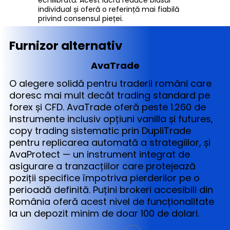
individual și oferă o referință mai fiabilă
privind consensul pieței.
Furnizor alternativ
AvaTrade
O alegere solidă pentru traderii români care
doresc mai mult decât trading standard pe
forex și CFD. AvaTrade oferă peste 1.260 de
instrumente inclusiv opțiuni vanilla și futures,
copy trading sistematic prin DupliTrade
pentru replicarea automată a strategiilor, și
AvaProtect — un instrument integrat de
asigurare a tranzacțiilor care protejează
poziții specifice împotriva pierderilor pe o
perioadă definită. Puțini brokeri accesibili din
România oferă acest nivel de funcționalitate
la un depozit minim de doar 100 de dolari.