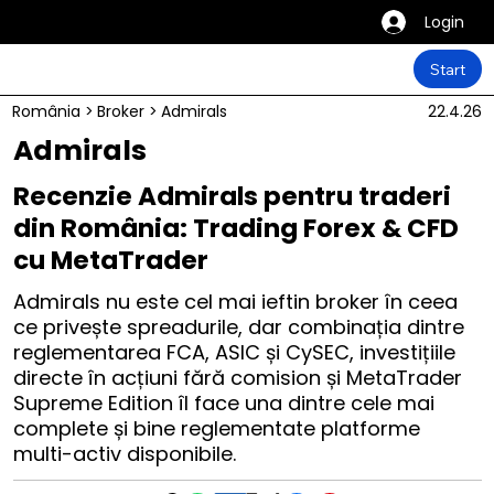
Login
Start
România
>
Broker
>
Admirals
22.4.26
Admirals
Recenzie Admirals pentru traderi
din România: Trading Forex & CFD
cu MetaTrader
Admirals nu este cel mai ieftin broker în ceea
ce privește spreadurile, dar combinația dintre
reglementarea FCA, ASIC și CySEC, investițiile
directe în acțiuni fără comision și MetaTrader
Supreme Edition îl face una dintre cele mai
complete și bine reglementate platforme
multi-activ disponibile.