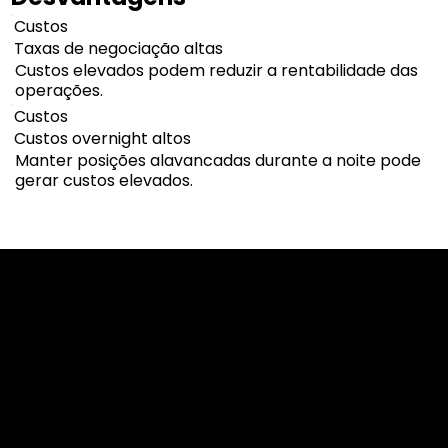
Custos
Taxas de negociação altas
Custos elevados podem reduzir a rentabilidade das
operações.
Custos
Custos overnight altos
Manter posições alavancadas durante a noite pode
gerar custos elevados.
Cookies & Privacy Policy
Disclaimer:
The information on this website can be accessed worldwide.
However, this information and the products and services
referred to on this website are only intended for recipients
based in jurisdictions where the use of or access to the