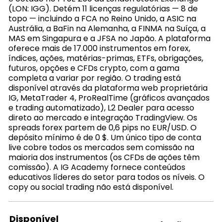
(LON: IGG). Detém 11 licenças regulatórias — 8 de
topo — incluindo a FCA no Reino Unido, a ASIC na
Austrália, a BaFin na Alemanha, a FINMA na Suíça, a
MAS em Singapura e a JFSA no Japão. A plataforma
oferece mais de 17.000 instrumentos em forex,
índices, ações, matérias-primas, ETFs, obrigações,
futuros, opções e CFDs crypto, com a gama
completa a variar por região. O trading está
disponível através da plataforma web proprietária
IG, MetaTrader 4, ProRealTime (gráficos avançados
e trading automatizado), L2 Dealer para acesso
direto ao mercado e integração TradingView. Os
spreads forex partem de 0,6 pips no EUR/USD. O
depósito mínimo é de 0 $. Um único tipo de conta
live cobre todos os mercados sem comissão na
maioria dos instrumentos (os CFDs de ações têm
comissão). A IG Academy fornece conteúdos
educativos líderes do setor para todos os níveis. O
copy ou social trading não está disponível.
Disponível