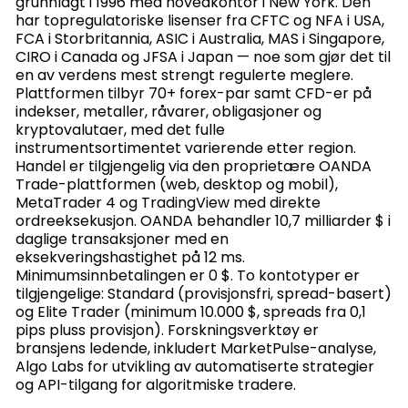
grunnlagt i 1996 med hovedkontor i New York. Den
har topregulatoriske lisenser fra CFTC og NFA i USA,
FCA i Storbritannia, ASIC i Australia, MAS i Singapore,
CIRO i Canada og JFSA i Japan — noe som gjør det til
en av verdens mest strengt regulerte meglere.
Plattformen tilbyr 70+ forex-par samt CFD-er på
indekser, metaller, råvarer, obligasjoner og
kryptovalutaer, med det fulle
instrumentsortimentet varierende etter region.
Handel er tilgjengelig via den proprietære OANDA
Trade-plattformen (web, desktop og mobil),
MetaTrader 4 og TradingView med direkte
ordreeksekusjon. OANDA behandler 10,7 milliarder $ i
daglige transaksjoner med en
eksekveringshastighet på 12 ms.
Minimumsinnbetalingen er 0 $. To kontotyper er
tilgjengelige: Standard (provisjonsfri, spread-basert)
og Elite Trader (minimum 10.000 $, spreads fra 0,1
pips pluss provisjon). Forskningsverktøy er
bransjens ledende, inkludert MarketPulse-analyse,
Algo Labs for utvikling av automatiserte strategier
og API-tilgang for algoritmiske tradere.