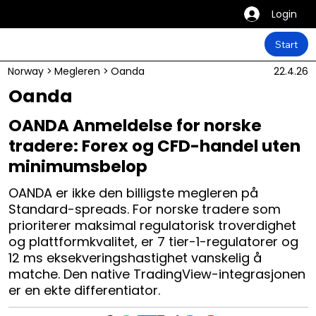
Login
Start
Norway
>
Megleren
>
Oanda
22.4.26
Oanda
OANDA Anmeldelse for norske
tradere: Forex og CFD-handel uten
minimumsbelop
OANDA er ikke den billigste megleren på
Standard-spreads. For norske tradere som
prioriterer maksimal regulatorisk troverdighet
og plattformkvalitet, er 7 tier-1-regulatorer og
12 ms eksekveringshastighet vanskelig å
matche. Den native TradingView-integrasjonen
er en ekte differentiator.