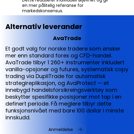
en mer pålitelig referanse for
markedskonsensus.
Alternativ leverandør
AvaTrade
Et godt valg for norske tradere som ønsker
mer enn standard forex og CFD-handel.
AvaTrade tilbyr 1 260+ instrumenter inkludert
vanilla-opsjoner og futures, systematisk copy
trading via DupliTrade for automatisk
strategireplikasjon, og AvaProtect — et
innebygd handelsforsikreingsverktøy som
beskytter spesifikke posisjoner mot tap i en
definert periode. Få meglere tilbyr dette
funksjonsnivået med bare 100 dollar i minste
innskudd.
Anmeldelse