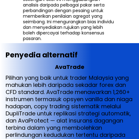
analisis daripada pelbagai pakar serta
perbandingan dengan pesaing untuk
memberikan penilaian agregat yang
seimbang. Ini mengurangkan bias individu
dan menyediakan rujukan yang lebih
boleh dipercayai terhadap konsensus
pasaran.
Penyedia alternatif
AvaTrade
Pilihan yang baik untuk trader Malaysia yang
mahukan lebih daripada sekadar forex dan
CFD standard. AvaTrade menawarkan 1,260+
instrumen termasuk opsyen vanilla dan niaga
hadapan, copy trading sistematik melalui
DupliTrade untuk replikasi strategi automatik,
dan AvaProtect — alat insurans dagangan
terbina dalam yang membolehkan
perlindungan kedudukan tertentu daripada