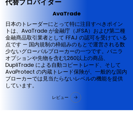
代替プロバイダー
AvaTrade
日本のトレーダーにとって特に注目すべきポイン
トは、AvaTrade が金融庁（JFSA）および第二種
金融商品取引業者として FFAJ の認可を受けている
点です — 国内規制の枠組みのもとで運営される数
少ないグローバルブローカーの一つです。バニラ
オプションや先物を含む1,260以上の商品、
DupliTrade による自動コピートレード、そして
AvaProtect の内蔵トレード保険が、一般的な国内
ブローカーでは見当たらないレベルの機能を提供
しています。
レビュー