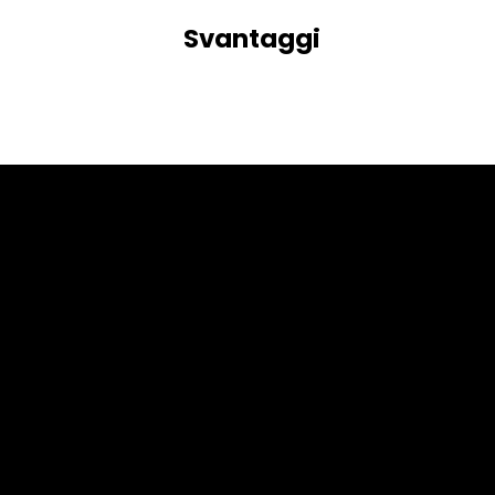
Svantaggi
Cookies & Privacy Policy
Disclaimer:
The information on this website can be acces
intended for recipients based in jurisdiction
or regulation.
Please note that all the material and informa
purposes only. Neither Alexon Capital Ltd no