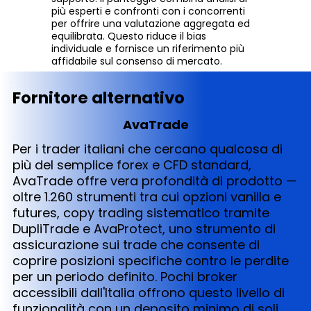
più esperti e confronti con i concorrenti
per offrire una valutazione aggregata ed
equilibrata. Questo riduce il bias
individuale e fornisce un riferimento più
affidabile sul consenso di mercato.
Fornitore alternativo
AvaTrade
Per i trader italiani che cercano qualcosa di
più del semplice forex e CFD standard,
AvaTrade offre vera profondità di prodotto —
oltre 1.260 strumenti tra cui opzioni vanilla e
futures, copy trading sistematico tramite
DupliTrade e AvaProtect, uno strumento di
assicurazione sui trade che consente di
coprire posizioni specifiche contro le perdite
per un periodo definito. Pochi broker
accessibili dall'Italia offrono questo livello di
funzionalità con un deposito minimo di soli