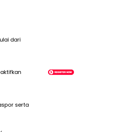
lai dari
aktifkan
aspor serta