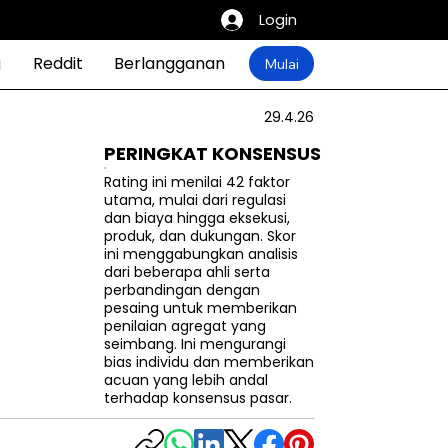
Login
g
Reddit
Berlangganan
Mulai
29.4.26
PERINGKAT KONSENSUS
Rating ini menilai 42 faktor
utama, mulai dari regulasi
dan biaya hingga eksekusi,
produk, dan dukungan. Skor
ini menggabungkan analisis
dari beberapa ahli serta
perbandingan dengan
pesaing untuk memberikan
penilaian agregat yang
seimbang. Ini mengurangi
bias individu dan memberikan
acuan yang lebih andal
terhadap konsensus pasar.