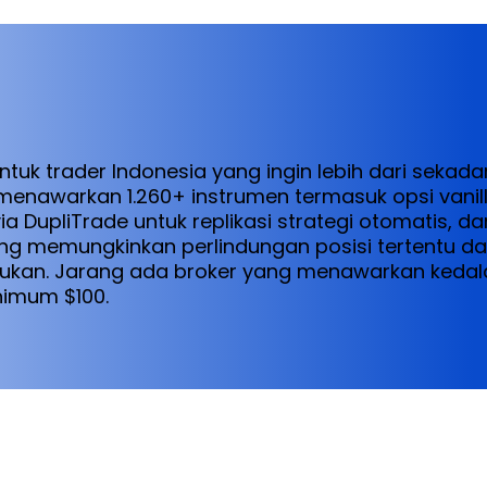
untuk trader Indonesia yang ingin lebih dari sekad
menawarkan 1.260+ instrumen termasuk opsi vanill
via DupliTrade untuk replikasi strategi otomatis, d
ang memungkinkan perlindungan posisi tertentu da
tukan. Jarang ada broker yang menawarkan kedala
nimum $100.