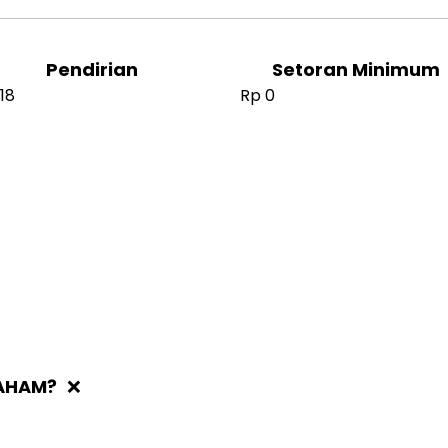
Pendirian
Setoran Minimum
18
Rp 0
SAHAM?
❌