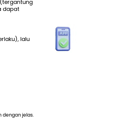
 (tergantung
a dapat
laku), lalu
n dengan jelas.