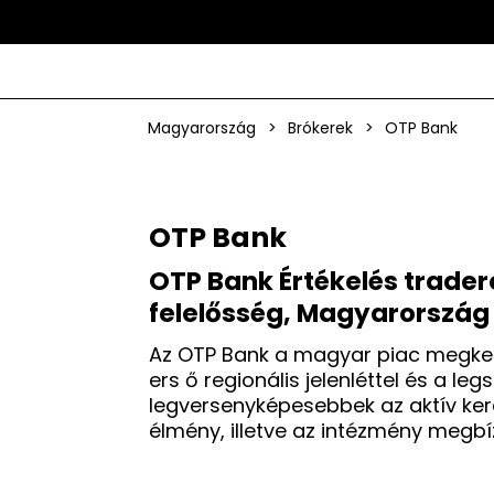
Magyarország
>
Brókerek
>
OTP Bank
OTP Bank
OTP Bank Értékelés trad
felelősség, Magyarorszá
Az OTP Bank a magyar piac megker
ers ő regionális jelenléttel és a le
legversenyképesebbek az aktív kere
élmény, illetve az intézmény megb