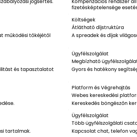
zabályozási jogsértés.
Kompenzációs rendszer áll
fizetésképtelensége eseté
Költségek
Átlátható díjstruktúra
at működési tőkéjétől
A spreadek és díjak világos
Ügyfélszolgálat
Megbízható ügyfélszolgála
litást és tapasztalatot
Gyors és hatékony segítség
Platform és Végrehajtás
Webes kereskedési platfo
edése.
Kereskedés böngészőn keres
Ügyfélszolgálat
Több ügyfélszolgálati csat
si tartalmak.
Kapcsolat chat, telefon vag