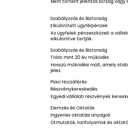
Nem történt jelentős bírság vagy s
Szabályozás és Biztonság
Elkülönített ügyfélpénzek
Az ügyfelek pénzeszközeit a vállal
elkülönítve tartják.
Szabályozás és Biztonság
Több mint 20 év működés
Hosszú működési múlt, amely stabi
jelez.
Piaci Hozzáférés
Részvénykereskedés
Egyedi vállalati részvények keresk
Elemzés és Oktatás
Ingyenes oktatási anyagok
Útmutatók, tanfolyamok és oktatá