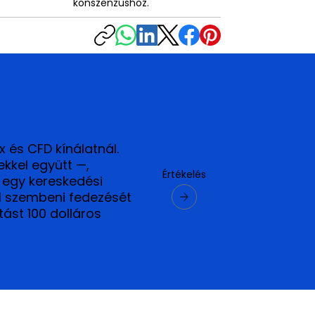
konszenzushoz.
 és CFD kínálatnál.
ekkel együtt —,
Értékelés
, egy kereskedési
el szembeni fedezését
ást 100 dolláros