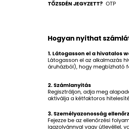
TŐZSDÉN JEGYZETT?
OTP
Hogyan nyithat számlá
1. Látogasson el a hivatalos 
Látogasson el az alkalmazás hi
áruházból), hogy megbízható fo
2. Számlanyitás
Regisztráljon, adja meg alapada
aktiválja a kétfaktoros hiteles
3. Személyazonosság ellenőr
Fejezze be az ellenőrzési foly
igazolvánnyal vagy útlevéllel, v