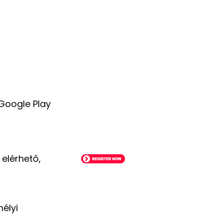
/Google Play
 elérhető,
élyi