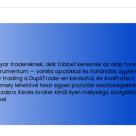
r tradereknek, akik többet keresnek az alap forex
trumentum — vanilla opciókkal és határidős ügylet
 trading a DupliTrade-en keresztül, és AvaProtect
 amely lehetővé teszi egyes pozíciók veszteségekk
akra. Kevés broker kínál ilyen mélységű szolgáltat
el.