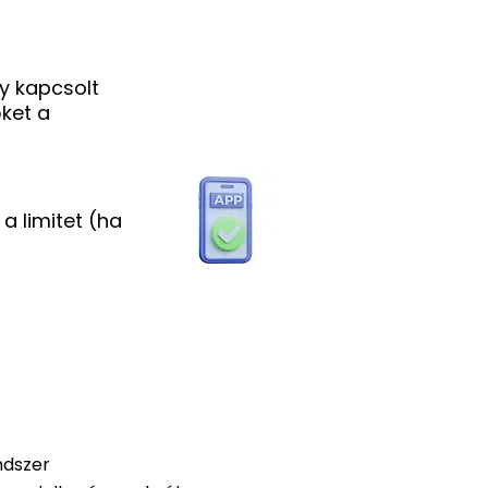
gy kapcsolt
őket a
a limitet (ha
ndszer