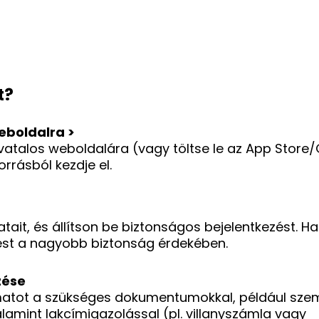
t?
weboldalra >
vatalos weboldalára (vagy töltse le az App Store
rrásból kezdje el.
tait, és állítson be biztonságos bejelentkezést. Ha
ítést a nagyobb biztonság érdekében.
zése
amatot a szükséges dokumentumokkal, például szem
alamint lakcímigazolással (pl. villanyszámla vagy