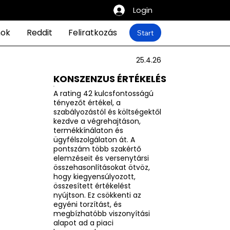
Login
mok
Reddit
Feliratkozás
Start
25.4.26
KONSZENZUS ÉRTÉKELÉS
A rating 42 kulcsfontosságú
tényezőt értékel, a
szabályozástól és költségektől
kezdve a végrehajtáson,
termékkínálaton és
ügyfélszolgálaton át. A
pontszám több szakértő
elemzéseit és versenytársi
összehasonlításokat ötvöz,
hogy kiegyensúlyozott,
összesített értékelést
nyújtson. Ez csökkenti az
egyéni torzítást, és
megbízhatóbb viszonyítási
alapot ad a piaci