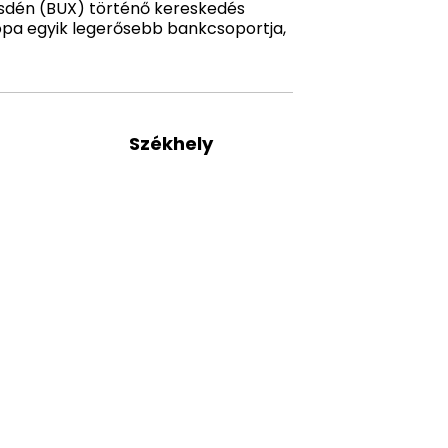
zsdén (BUX) történő kereskedés
rópa egyik legerősebb bankcsoportja,
Székhely