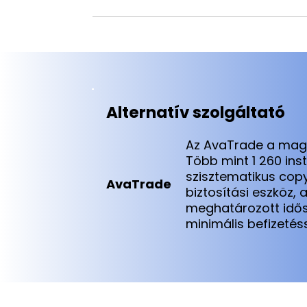
Alternatív szolgáltató
Az AvaTrade a magya
Több mint 1 260 ins
szisztematikus copy
AvaTrade
biztosítási eszköz,
meghatározott idősz
minimális befizetéss