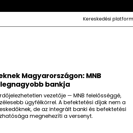
Kereskedési platfor
ereknek Magyarországon: MNB
g legnagyobb bankja
dőjelezhetetlen vezetője — MNB felelősséggé,
gszélesebb ügyfélkörrel. A befektetési díjak nem a
skedőknek, de az integrált banki és befektetési
ízhatósága megnehezíti a versenyt.