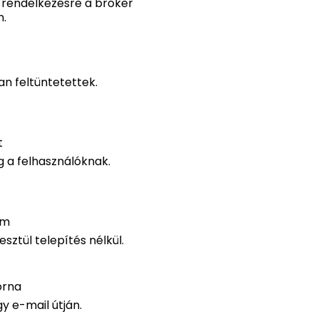
 rendelkezésre a bróker
n.
an feltüntetettek.
t
 a felhasználóknak.
rm
ztül telepítés nélkül.
orna
y e-mail útján.