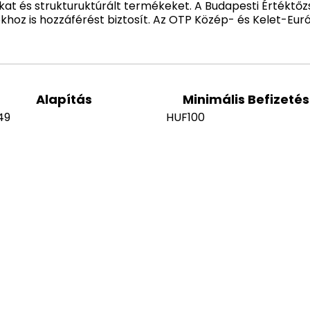
kat és strukturuktúrált termékeket. A Budapesti Értéktő
khoz is hozzáférést biztosít. Az OTP Közép- és Kelet-Eu
Alapítás
Minimális Befizetés
49
HUF100