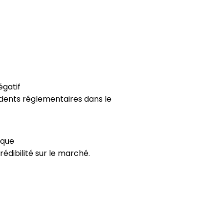
égatif
dents réglementaires dans le
rque
édibilité sur le marché.