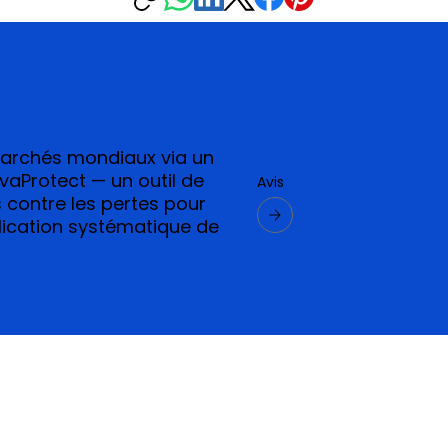
marchés mondiaux via un
vaProtect — un outil de
Avis
 contre les pertes pour
plication systématique de