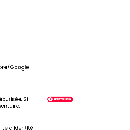
Store/Google
curisée. Si
entaire.
te d’identité