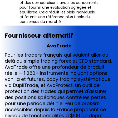
et des comparaisons avec les concurrents
pour fournir une évaluation agrégée et
équilibrée. Cela réduit les biais individuels
et fournit une référence plus fiable du
consensus du marché.
Fournisseur alternatif
AvaTrade
Pour les traders français qui veulent aller au-
delà du simple trading forex et CFD standard,
AvaTrade offre une profondeur de produit
réelle — 1 260+ instruments incluant options
vanilla et futures, copy trading systématique
via DupliTrade, et AvaProtect, un outil de
protection des trades qui permet d'assurer
des positions spécifiques contre les pertes
pour une période définie. Peu de brokers
accessibles depuis la France proposent ce
niveau de fonctionnalités à $100 de dépôt