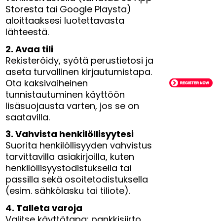
Storesta tai Google Playsta)
aloittaaksesi luotettavasta
lähteestä.
2. Avaa tili
Rekisteröidy, syötä perustietosi ja
aseta turvallinen kirjautumistapa.
Ota kaksivaiheinen
tunnistautuminen käyttöön
lisäsuojausta varten, jos se on
saatavilla.
3. Vahvista henkilöllisyytesi
Suorita henkilöllisyyden vahvistus
tarvittavilla asiakirjoilla, kuten
henkilöllisyystodistuksella tai
passilla sekä osoitetodistuksella
(esim. sähkölasku tai tiliote).
4. Talleta varoja
Valitse käyttötapa: pankkisiirto,