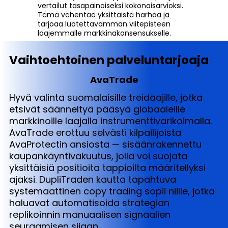
vertailut tasapainoiseksi kokonaisarvioksi.
Tämä vähentää yksittäistä harhaa ja
tarjoaa luotettavamman viitepisteen
laajemmalle markkinakonsensukselle.
Vaihtoehtoinen palveluntarjoaja
AvaTrade
Hyvä valinta suomalaisille treidaajille, jotka
etsivät säänneltyä pääsyä globaaleille
markkinoille laajalla instrumenttivarikoimalla.
AvaTrade erottuu selvästi kilpailijoista
AvaProtectin ansiosta — sisäänrakennettu
kaupankäyntivakuutus, jolla voi suojata
yksittäisiä positioita tappioilta määritellyksi
ajaksi. DupliTraden kautta tapahtuva
systemaattinen copy trading sopii niille, jotka
haluavat automatisoida strategian
replikoinnin manuaalisen signaalien
seuraamisen sijaan.