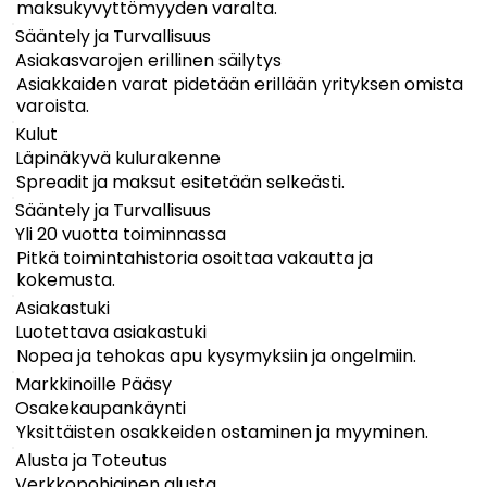
maksukyvyttömyyden varalta.
Sääntely ja Turvallisuus
Asiakasvarojen erillinen säilytys
Asiakkaiden varat pidetään erillään yrityksen omista
varoista.
Kulut
Läpinäkyvä kulurakenne
Spreadit ja maksut esitetään selkeästi.
Sääntely ja Turvallisuus
Yli 20 vuotta toiminnassa
Pitkä toimintahistoria osoittaa vakautta ja
kokemusta.
Asiakastuki
Luotettava asiakastuki
Nopea ja tehokas apu kysymyksiin ja ongelmiin.
Markkinoille Pääsy
Osakekaupankäynti
Yksittäisten osakkeiden ostaminen ja myyminen.
Alusta ja Toteutus
Verkkopohjainen alusta