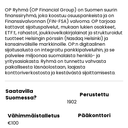
OP Ryhmä (OP Financial Group) on Suomen suurin
finanssiryhmä, joka koostuu osuuspankeista ja on
Finanssivalvonnan (FIN-FSA) valvoma. OP tarjoaa
kattavat sijoituspalvelut, mukaan lukien osakkeet,
ETF:t, rahastot, joukkovelkakirjalainat ja strukturoidut
tuotteet Helsingin pörssiin (Nasdaq Helsinki) ja
kansainvälisille markkinoille. OP:n digitaalinen
sijoitusalusta on integroitu pankkipalveluihin, ja se
palvelee miljoonaa suomalaista henkilö- ja
yritysasiakasta. Ryhmä on tunnettu vahvasta
paikallisesta läsnäolostaan, laajasta
konttoriverkostosta ja kestävästä sijoittamisesta.
Saatavilla
Perustettu
Suomessa?
1902
Pääkonttori
Vähimmäistalletus
€100