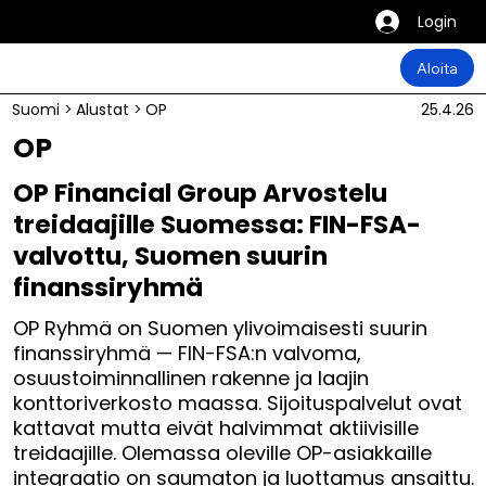
Login
Aloita
Suomi
>
Alustat
>
OP
25.4.26
OP
OP Financial Group Arvostelu
treidaajille Suomessa: FIN-FSA-
valvottu, Suomen suurin
finanssiryhmä
OP Ryhmä on Suomen ylivoimaisesti suurin
finanssiryhmä — FIN-FSA:n valvoma,
osuustoiminnallinen rakenne ja laajin
konttoriverkosto maassa. Sijoituspalvelut ovat
kattavat mutta eivät halvimmat aktiivisille
treidaajille. Olemassa oleville OP-asiakkaille
integraatio on saumaton ja luottamus ansaittu.