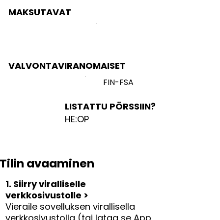
MAKSUTAVAT
VALVONTAVIRANOMAISET
FIN-FSA
LISTATTU PÖRSSIIN?
HE:OP
Tilin avaaminen
1. Siirry viralliselle
verkkosivustolle >
Vieraile sovelluksen virallisella
verkkosivustolla (tai lataa se App