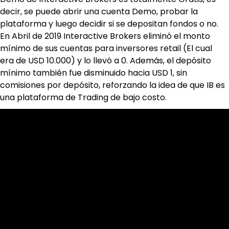
decir, se puede abrir una cuenta Demo, probar la 
plataforma y luego decidir si se depositan fondos o no. 
En Abril de 2019 Interactive Brokers eliminó el monto 
mínimo de sus cuentas para inversores retail (El cual 
era de USD 10.000) y lo llevó a 0. Además, el depósito 
mínimo también fue disminuido hacia USD 1, sin 
comisiones por depósito, reforzando la idea de que IB es 
una plataforma de Trading de bajo costo.
Cookies & Privacy Policy
Disclaimer:
The information on this website can be accessed worldwide.
However, this information and the products and services
referred to on this website are only intended for recipients
based in jurisdictions where the use of or access to the
information, products or services does not constitute a
breach of any law or regulation.