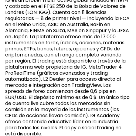
IG es un broker multi-activo global fundado en 1974
y cotizado en el FTSE 250 de la Bolsa de Valores de
Londres (LON: IGG). Cuenta con 11 licencias
regulatorias — 8 de primer nivel — incluyendo la FCA
en el Reino Unido, ASIC en Australia, BaFin en
Alemania, FINMA en Suiza, MAS en Singapur y la JFSA
en Japón. La plataforma ofrece más de 17.000
instrumentos en forex, índices, acciones, materias
primas, ETFs, bonos, futuros, opciones y CFDs de
criptomonedas, con el rango completo variando
por región. El trading está disponible a través de la
plataforma web propietaria de IG, MetaTrader 4,
ProRealTime (gráficos avanzados y trading
automatizado), L2 Dealer para acceso directo al
mercado e integración con TradingView. Los
spreads de forex comienzan desde 0,6 pips en
EUR/USD. El depósito mínimo es de 0 $. Un único tipo
de cuenta live cubre todos los mercados sin
comisión en la mayoría de los instrumentos (los
CFDs de acciones llevan comisión). IG Academy
ofrece contenido educativo líder en la industria
para todos los niveles. El copy o social trading no
está disponible.