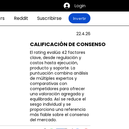
Login
rs
Reddit
Suscribirse
Invertir
22.4.26
CALIFICACIÓN DE CONSENSO
El rating evalúa 42 factores
clave, desde regulación y
costos hasta ejecución,
producto y soporte. La
puntuación combina análisis
de múltiples expertos y
comparativas con
competidores para ofrecer
una valoración agregada y
equilibrada. Así se reduce el
sesgo individual y se
proporciona una referencia
más fiable sobre el consenso
del mercado.