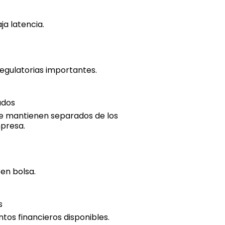
a latencia.
regulatorias importantes.
ados
 se mantienen separados de los
mpresa.
en bolsa.
s
tos financieros disponibles.