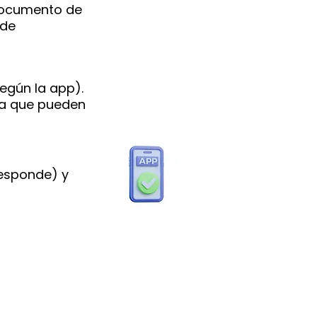
documento de
 de
según la app).
ya que pueden
responde) y