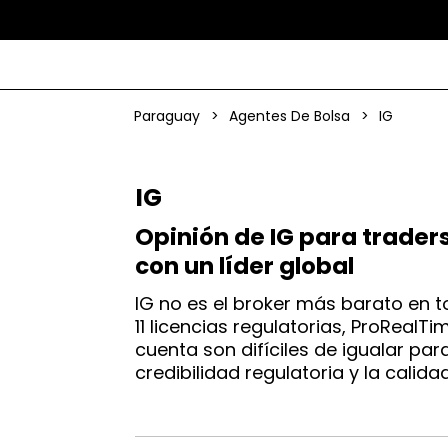
Paraguay
>
Agentes De Bolsa
>
IG
IG
Opinión de IG para trader
con un líder global
IG no es el broker más barato en 
11 licencias regulatorias, ProRealT
cuenta son difíciles de igualar pa
credibilidad regulatoria y la calid