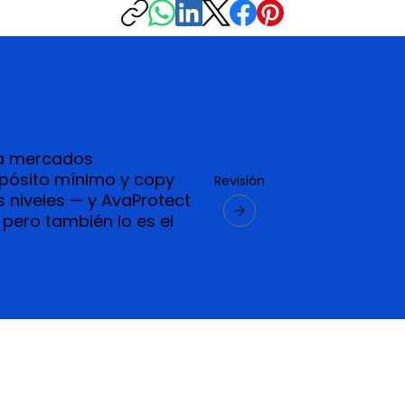
 a mercados
epósito mínimo y copy
Revisión
s niveles — y AvaProtect
pero también lo es el