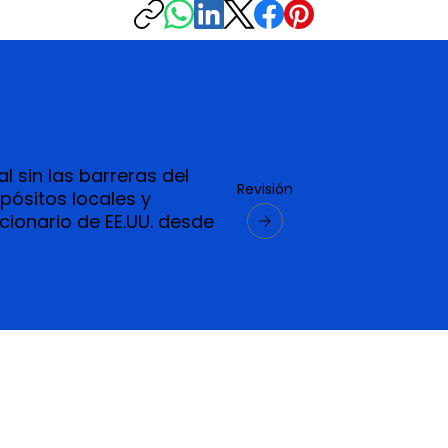
 sin las barreras del
Revisión
pósitos locales y
cionario de EE.UU. desde