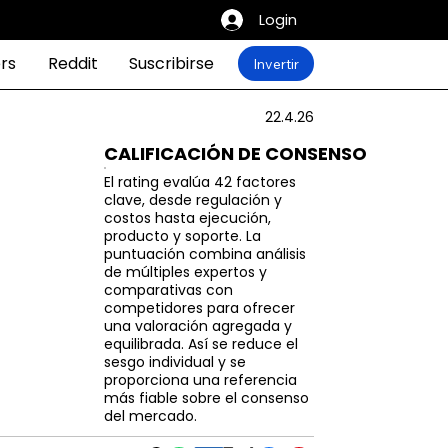
Login
rs
Reddit
Suscribirse
Invertir
22.4.26
CALIFICACIÓN DE CONSENSO
El rating evalúa 42 factores
clave, desde regulación y
costos hasta ejecución,
producto y soporte. La
puntuación combina análisis
de múltiples expertos y
comparativas con
competidores para ofrecer
una valoración agregada y
equilibrada. Así se reduce el
sesgo individual y se
proporciona una referencia
más fiable sobre el consenso
del mercado.