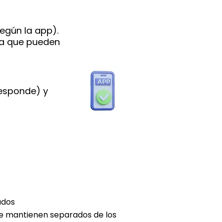
según la app).
ya que pueden
responde) y
ados
 se mantienen separados de los