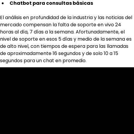
Chatbot para consultas básicas
El análisis en profundidad de la industria y las noticias del 
mercado compensan la falta de soporte en vivo 24 
horas al día, 7 días a la semana. Afortunadamente, el 
nivel de soporte en esos 5 días y medio de la semana es 
de alto nivel, con tiempos de espera para las llamadas 
de aproximadamente 16 segundos y de solo 10 a 15 
segundos para un chat en promedio.
Cookies & Privacy Policy
Disclaimer:
The information on this website can be accessed worldwide.
However, this information and the products and services
referred to on this website are only intended for recipients
based in jurisdictions where the use of or access to the
information, products or services does not constitute a