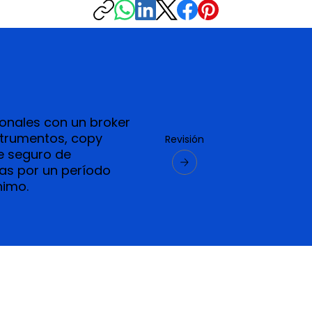
onales con un broker
strumentos, copy
Revisión
e seguro de
das por un período
nimo.