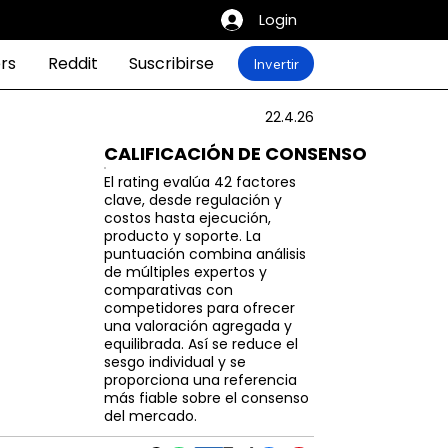
Login
rs
Reddit
Suscribirse
Invertir
22.4.26
CALIFICACIÓN DE CONSENSO
El rating evalúa 42 factores
clave, desde regulación y
costos hasta ejecución,
producto y soporte. La
puntuación combina análisis
de múltiples expertos y
comparativas con
competidores para ofrecer
una valoración agregada y
equilibrada. Así se reduce el
sesgo individual y se
proporciona una referencia
más fiable sobre el consenso
del mercado.