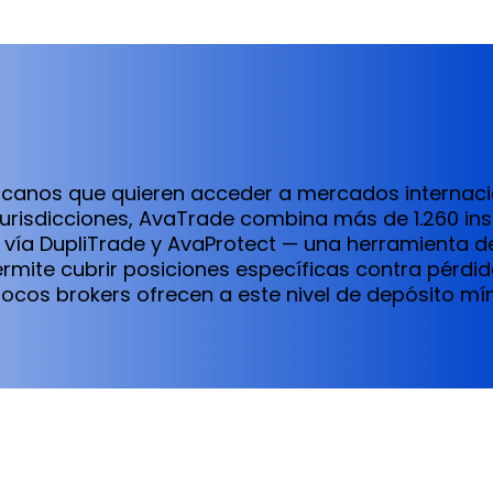
icanos que quieren acceder a mercados internaci
jurisdicciones, AvaTrade combina más de 1.260 in
o vía DupliTrade y AvaProtect — una herramienta d
rmite cubrir posiciones específicas contra pérdi
pocos brokers ofrecen a este nivel de depósito mí