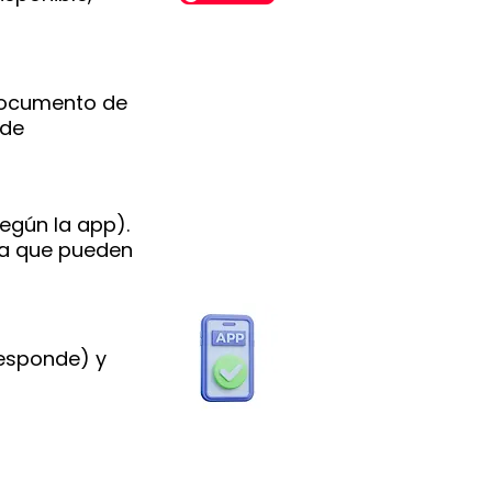
documento de
 de
según la app).
ya que pueden
responde) y