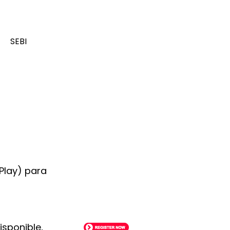
SEBI
 Play) para
isponible,