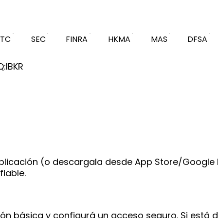
FTC
SEC
FINRA
HKMA
MAS
DFSA
:IBKR
la aplicación (o descargala desde App Store/Google
iable.
ión básica y configurá un acceso seguro. Si está d