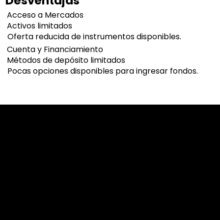
Desventajas
Acceso a Mercados
Activos limitados
Oferta reducida de instrumentos disponibles.
Cuenta y Financiamiento
Métodos de depósito limitados
Pocas opciones disponibles para ingresar fondos.
Cookies & Privacy Policy
Disclaimer:
The information on this website can be accessed worldwide.
However, this information and the products and services
referred to on this website are only intended for recipients
based in jurisdictions where the use of or access to the
information, products or services does not constitute a
breach of any law or regulation.