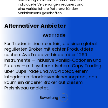
individuelle Verzerrungen reduziert und
eine verlässlichere Referenz für den
Marktkonsens geschaffen.
Alternativer Anbieter
AvaTrade
Für Trader in Liechtenstein, die einen global
regulierten Broker mit echter Produkttiefe
suchen: AvaTrade verbindet über 1.260
Instrumente — inklusive Vanilla-Optionen und
Futures — mit systematischem Copy Trading
über DupliTrade und AvaProtect, einem
integrierten Handelsversicherungstool, das
kaum ein anderer Broker auf diesem
Preisniveau anbietet.
Bewertung