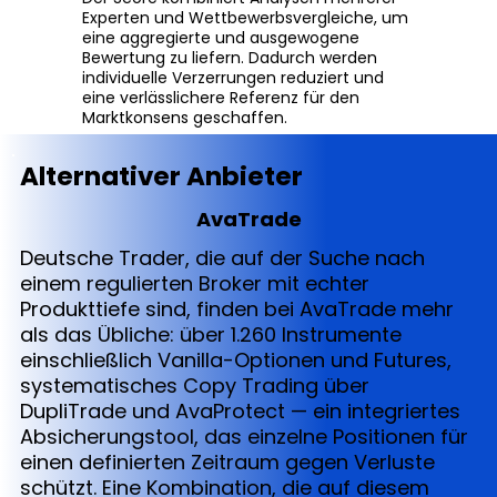
Experten und Wettbewerbsvergleiche, um
eine aggregierte und ausgewogene
Bewertung zu liefern. Dadurch werden
individuelle Verzerrungen reduziert und
eine verlässlichere Referenz für den
Marktkonsens geschaffen.
Alternativer Anbieter
AvaTrade
Deutsche Trader, die auf der Suche nach
einem regulierten Broker mit echter
Produkttiefe sind, finden bei AvaTrade mehr
als das Übliche: über 1.260 Instrumente
einschließlich Vanilla-Optionen und Futures,
systematisches Copy Trading über
DupliTrade und AvaProtect — ein integriertes
Absicherungstool, das einzelne Positionen für
einen definierten Zeitraum gegen Verluste
schützt. Eine Kombination, die auf diesem