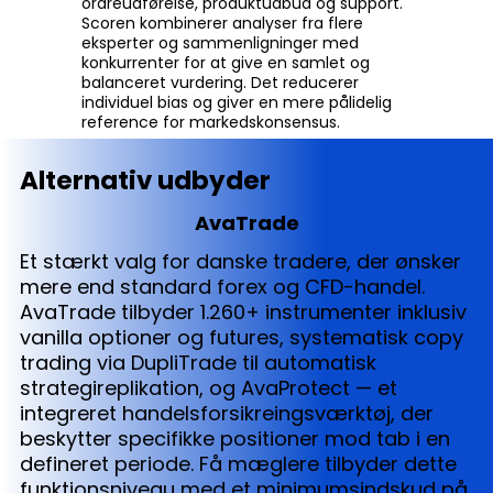
ordreudførelse, produktudbud og support.
Scoren kombinerer analyser fra flere
eksperter og sammenligninger med
konkurrenter for at give en samlet og
balanceret vurdering. Det reducerer
individuel bias og giver en mere pålidelig
reference for markedskonsensus.
Alternativ udbyder
AvaTrade
Et stærkt valg for danske tradere, der ønsker
mere end standard forex og CFD-handel.
AvaTrade tilbyder 1.260+ instrumenter inklusiv
vanilla optioner og futures, systematisk copy
trading via DupliTrade til automatisk
strategireplikation, og AvaProtect — et
integreret handelsforsikreingsværktøj, der
beskytter specifikke positioner mod tab i en
defineret periode. Få mæglere tilbyder dette
funktionsniveau med et minimumsindskud på