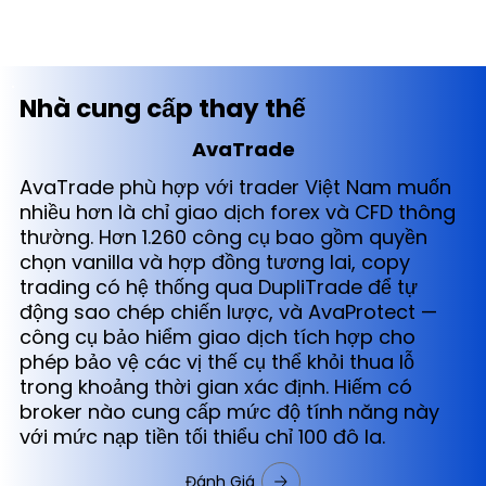
Nhà cung cấp thay thế
AvaTrade
AvaTrade phù hợp với trader Việt Nam muốn
nhiều hơn là chỉ giao dịch forex và CFD thông
thường. Hơn 1.260 công cụ bao gồm quyền
chọn vanilla và hợp đồng tương lai, copy
trading có hệ thống qua DupliTrade để tự
động sao chép chiến lược, và AvaProtect —
công cụ bảo hiểm giao dịch tích hợp cho
phép bảo vệ các vị thế cụ thể khỏi thua lỗ
trong khoảng thời gian xác định. Hiếm có
broker nào cung cấp mức độ tính năng này
với mức nạp tiền tối thiểu chỉ 100 đô la.
Đánh Giá