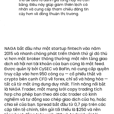
bằng. Điều này giúp giảm thiên lệch cá
nhân và cung cấp tham chiếu đáng tin
cậy hơn về đồng thuận thị trường.
NAGA bắt đầu như một startup fintech vào năm
2015 và nhanh chóng phát triển thành thứ gì đó thú
vị hơn một broker thông thường: một nền tảng giao
dịch xã hội nơi tài khoản của bạn cũng là một feed.
Được quản lý bởi CySEC và BaFin, nó cung cấp quyền
truy cập vào hơn 950 công cụ — cổ phiếu thật và
crypto bên cạnh CFD về forex, chỉ số và hàng hóa —
tất cả từ một ứng dụng duy nhất. Tính năng nổi bật
là NAGA Trader, một mạng lưới copy trading tích
hợp cho phép bạn theo dõi các trader có kinh
nghiệm và tự động sao chép giao dịch của họ, hoặc
chia sẻ của bạn. Spread bắt đầu từ 0,7 pip trên các
cặp tiền tệ chính, tiền gửi tối thiểu là $250 và nền