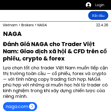
Login
Bắt đầu
Vietnam
>
Brokers
>
NAGA
22.4.26
NAGA
Đánh Giá NAGA cho Trader Việt
Nam: Giao dịch xã hội & CFD trên cổ
phiếu, crypto & forex
Lựa chọn tốt cho trader Việt Nam muốn tiếp cận
thị trường toàn cầu — cổ phiếu, forex và crypto
— với tính năng copy trading tích hợp. NAGA
phù hợp với những ai muốn học hỏi từ trader có
kinh nghiệm trong khi xây dựng chiến lược của
riêng mình.
naga.com