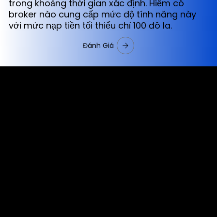
trong khoảng thời gian xác định. Hiếm có
broker nào cung cấp mức độ tính năng này
với mức nạp tiền tối thiểu chỉ 100 đô la.
Đánh Giá
Cookies & Privacy Policy
Disclaimer:
The information on this website can be accessed worldwide.
However, this information and the products and services
referred to on this website are only intended for recipients
based in jurisdictions where the use of or access to the
information, products or services does not constitute a
breach of any law or regulation.
Please note that all the material and information made
available by Alexon Capital Ltd or any of its affiliates (like
asinko.com) is provided for information purposes only.