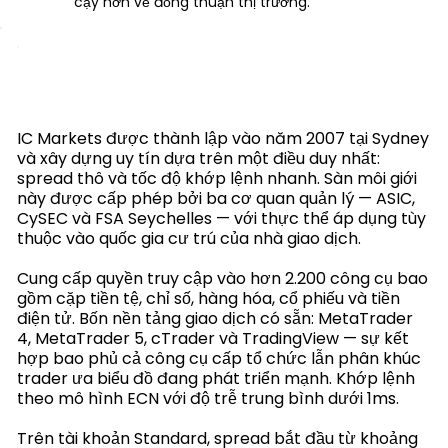
cậy hơn về đồng thuận thị trường.
IC Markets được thành lập vào năm 2007 tại Sydney
và xây dựng uy tín dựa trên một điều duy nhất:
spread thô và tốc độ khớp lệnh nhanh. Sàn môi giới
này được cấp phép bởi ba cơ quan quản lý — ASIC,
CySEC và FSA Seychelles — với thực thể áp dụng tùy
thuộc vào quốc gia cư trú của nhà giao dịch.
Cung cấp quyền truy cập vào hơn 2.200 công cụ bao
gồm cặp tiền tệ, chỉ số, hàng hóa, cổ phiếu và tiền
điện tử. Bốn nền tảng giao dịch có sẵn: MetaTrader
4, MetaTrader 5, cTrader và TradingView — sự kết
hợp bao phủ cả công cụ cấp tổ chức lẫn phân khúc
trader ưa biểu đồ đang phát triển mạnh. Khớp lệnh
theo mô hình ECN với độ trễ trung bình dưới 1ms.
Trên tài khoản Standard, spread bắt đầu từ khoảng