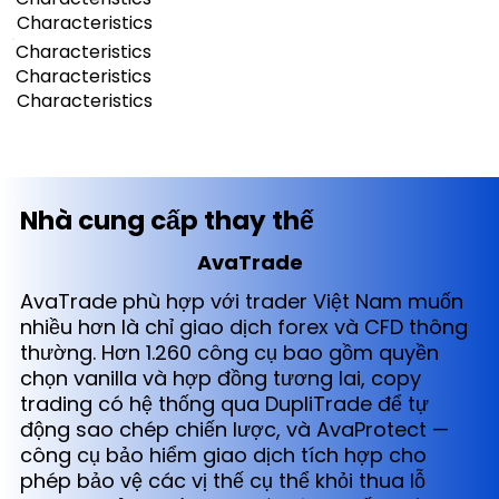
Characteristics
Characteristics
Characteristics
Characteristics
Nhà cung cấp thay thế
AvaTrade
AvaTrade phù hợp với trader Việt Nam muốn
nhiều hơn là chỉ giao dịch forex và CFD thông
thường. Hơn 1.260 công cụ bao gồm quyền
chọn vanilla và hợp đồng tương lai, copy
trading có hệ thống qua DupliTrade để tự
động sao chép chiến lược, và AvaProtect —
công cụ bảo hiểm giao dịch tích hợp cho
phép bảo vệ các vị thế cụ thể khỏi thua lỗ