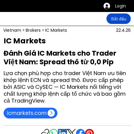
Login
Bắt đầu
Vietnam
>
Brokers
>
IC Markets
22.4.26
IC Markets
Đánh Giá IC Markets cho Trader
Việt Nam: Spread thô từ 0,0 Pip
Lựa chọn phù hợp cho trader Việt Nam ưu tiên
khớp lệnh ECN và spread thô. Được cấp phép
bởi ASIC và CySEC — IC Markets nổi tiếng với
chất lượng khớp lệnh cấp tổ chức và bao gồm
cả TradingView.
icmarkets.com