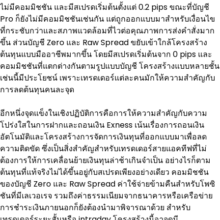
ไม่มีคอมมิชชัน และมีสเปรดเริ่มต้นตั้งแต่ 0.2 pips ขณะที่บัญชี 
Pro ก็ยังไม่มีคอมมิชชันเช่นกัน แต่ถูกออกแบบมาสำหรับเงื่อนไข
ที่กระชับกว่าและสภาพแวดล้อมที่ไวต่อคุณภาพการส่งคำสั่งมาก
ขึ้น ส่วนบัญชี Zero และ Raw Spread ขยับเข้าใกล้โครงสร้าง
ต้นทุนแบบมืออาชีพมากขึ้น โดยมีสเปรดเริ่มต้นจาก 0 pips และ
คอมมิชชันที่แตกต่างกันตามรูปแบบบัญชี โครงสร้างแบบหลายชั้น
เช่นนี้มีประโยชน์ เพราะเทรดเดอร์แต่ละคนมักให้ความสำคัญกับ
การลดต้นทุนคนละจุด
อีกหนึ่งจุดแข็งในเชิงปฏิบัติการคือการให้ความสำคัญกับความ
โปร่งใสในการฝากและถอนเงิน Exness เน้นเรื่องการถอนเงิน
อัตโนมัติและโครงสร้างการจัดการเงินทุนที่ออกแบบมาเพื่อลด
ความติดขัด ซึ่งเป็นสิ่งสำคัญสำหรับเทรดเดอร์สายแอคทีฟที่ไม่
ต้องการให้การเคลื่อนย้ายเงินทุนล่าช้าเกินจำเป็น อย่างไรก็ตาม 
ต้นทุนที่แท้จริงไม่ได้ขึ้นอยู่กับสเปรดเพียงอย่างเดียว คอมมิชชัน
ของบัญชี Zero และ Raw Spread ค่าใช้จ่ายข้ามคืนสำหรับโพซิ
ชันที่มีเลเวอเรจ รวมถึงค่าธรรมเนียมจากธนาคารหรือเครือข่าย
การชำระเงินภายนอกก็ยังต้องนำมาพิจารณาด้วย สำหรับ
เทรดเดอร์ระยะสั้นหรือ intraday โครงสร้างนี้อาจดูมี