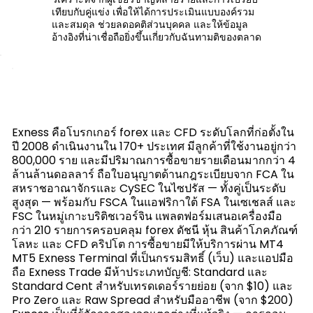
เทียบกับคู่แข่ง เพื่อให้ได้การประเมินแบบองค์รวม
และสมดุล ช่วยลดอคติส่วนบุคคล และให้ข้อมูล
อ้างอิงที่น่าเชื่อถือยิ่งขึ้นเกี่ยวกับฉันทามติของตลาด
Exness คือโบรกเกอร์ forex และ CFD ระดับโลกที่ก่อตั้งใน
ปี 2008 ดำเนินงานใน 170+ ประเทศ มีลูกค้าที่ใช้งานอยู่กว่า
800,000 ราย และมีปริมาณการซื้อขายรายเดือนมากกว่า 4
ล้านล้านดอลลาร์ ถือใบอนุญาตด้านกฎระเบียบจาก FCA ใน
สหราชอาณาจักรและ CySEC ในไซปรัส — ทั้งคู่เป็นระดับ
สูงสุด — พร้อมกับ FSCA ในแอฟริกาใต้ FSA ในเซเชลส์ และ
FSC ในหมู่เกาะบริติชเวอร์จิน แพลตฟอร์มเสนอเครื่องมือ
กว่า 210 รายการครอบคลุม forex ดัชนี หุ้น สินค้าโภคภัณฑ์
โลหะ และ CFD คริปโต การซื้อขายมีให้บริการผ่าน MT4
MT5 Exness Terminal ที่เป็นกรรมสิทธิ์ (เว็บ) และแอปมือ
ถือ Exness Trade มีห้าประเภทบัญชี: Standard และ
Standard Cent สำหรับเทรดเดอร์รายย่อย (จาก $10) และ
Pro Zero และ Raw Spread สำหรับมืออาชีพ (จาก $200)