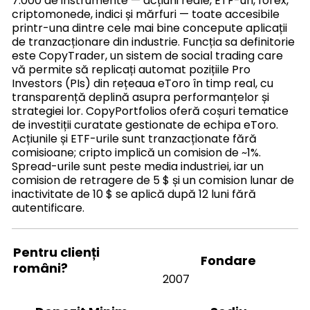
7.000 de instrumente — acțiuni reale, ETF-uri, forex,
criptomonede, indici și mărfuri — toate accesibile
printr-una dintre cele mai bine concepute aplicații
de tranzacționare din industrie. Funcția sa definitorie
este CopyTrader, un sistem de social trading care
vă permite să replicați automat pozițiile Pro
Investors (PIs) din rețeaua eToro în timp real, cu
transparență deplină asupra performanțelor și
strategiei lor. CopyPortfolios oferă coșuri tematice
de investiții curatate gestionate de echipa eToro.
Acțiunile și ETF-urile sunt tranzacționate fără
comisioane; cripto implică un comision de ~1%.
Spread-urile sunt peste media industriei, iar un
comision de retragere de 5 $ și un comision lunar de
inactivitate de 10 $ se aplică după 12 luni fără
autentificare.
Pentru clienți
Fondare
români?
2007