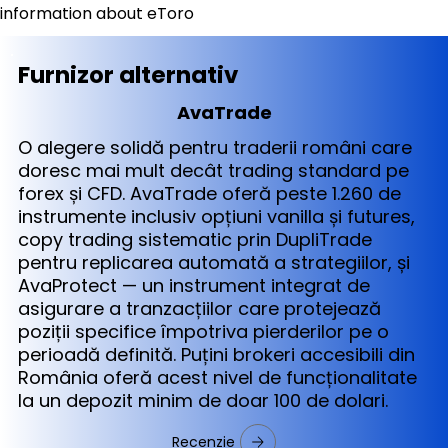
information about eToro
Furnizor alternativ
AvaTrade
O alegere solidă pentru traderii români care
doresc mai mult decât trading standard pe
forex și CFD. AvaTrade oferă peste 1.260 de
instrumente inclusiv opțiuni vanilla și futures,
copy trading sistematic prin DupliTrade
pentru replicarea automată a strategiilor, și
AvaProtect — un instrument integrat de
asigurare a tranzacțiilor care protejează
poziții specifice împotriva pierderilor pe o
perioadă definită. Puțini brokeri accesibili din
România oferă acest nivel de funcționalitate
la un depozit minim de doar 100 de dolari.
Recenzie