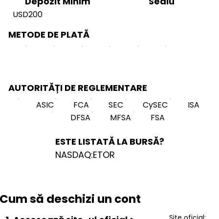
Sediu
Depozit Minim
USD200
METODE DE PLATĂ
AUTORITĂȚI DE REGLEMENTARE
ASIC
FCA
SEC
CySEC
ISA
DFSA
MFSA
FSA
ESTE LISTATĂ LA BURSĂ?
NASDAQ:ETOR
Cum să deschizi un cont
Site oficial: