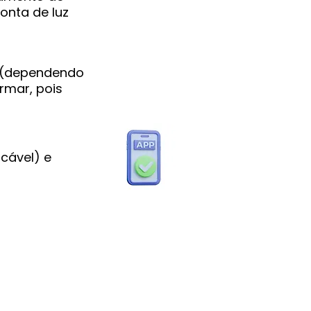
onta de luz
a (dependendo
rmar, pois
icável) e