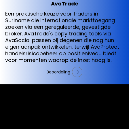
AvaTrade
Een praktische keuze voor traders in
Suriname die internationale markttoegang
zoeken via een gereguleerde, gevestigde
broker. AvaTrade's copy trading tools via
AvaSocial passen bij degenen die nog hun
eigen aanpak ontwikkelen, terwijl AvaProtect
handelsrisicobeheer op positieniveau biedt
voor momenten waarop de inzet hoog is.
Beoordeling
Cookies & Privacy Policy
Disclaimer:
The information on this website can be accessed worldwide.