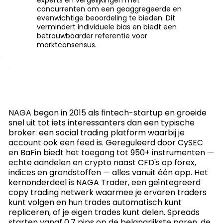
concurrenten om een geaggregeerde en
evenwichtige beoordeling te bieden. Dit
vermindert individuele bias en biedt een
betrouwbaarder referentie voor
marktconsensus.
NAGA begon in 2015 als fintech-startup en groeide
snel uit tot iets interessanters dan een typische
broker: een social trading platform waarbij je
account ook een feed is. Gereguleerd door CySEC
en BaFin biedt het toegang tot 950+ instrumenten —
echte aandelen en crypto naast CFD's op forex,
indices en grondstoffen — alles vanuit één app. Het
kernonderdeel is NAGA Trader, een geïntegreerd
copy trading netwerk waarmee je ervaren traders
kunt volgen en hun trades automatisch kunt
repliceren, of je eigen trades kunt delen. Spreads
starten vanaf 0,7 pips op de belangrijkste paren, de