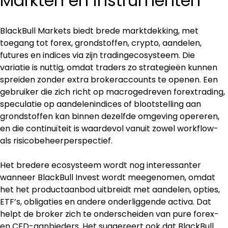
Markten en instrumenten
BlackBull Markets biedt brede marktdekking, met 
toegang tot forex, grondstoffen, crypto, aandelen, 
futures en indices via zijn tradingecosysteem. Die 
variatie is nuttig, omdat traders zo strategieën kunnen 
spreiden zonder extra brokeraccounts te openen. Een 
gebruiker die zich richt op macrogedreven forextrading, 
speculatie op aandelenindices of blootstelling aan 
grondstoffen kan binnen dezelfde omgeving opereren, 
en die continuïteit is waardevol vanuit zowel workflow- 
als risicobeheerperspectief.
Het bredere ecosysteem wordt nog interessanter 
wanneer BlackBull Invest wordt meegenomen, omdat 
het het productaanbod uitbreidt met aandelen, opties, 
ETF’s, obligaties en andere onderliggende activa. Dat 
helpt de broker zich te onderscheiden van pure forex- 
en CFD-aanbieders. Het suggereert ook dat BlackBull 