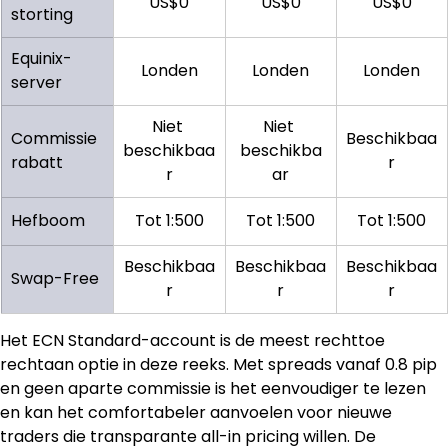
US$0
US$0
US$0
storting
Equinix-
Londen
Londen
Londen
server
Niet 
Niet 
Commissie
Beschikbaa
beschikbaa
beschikba
rabatt
r
r
ar
Hefboom
Tot 1:500
Tot 1:500
Tot 1:500
Beschikbaa
Beschikbaa
Beschikbaa
Swap-Free
r
r
r
Het ECN Standard-account is de meest rechttoe 
rechtaan optie in deze reeks. Met spreads vanaf 0.8 pip 
en geen aparte commissie is het eenvoudiger te lezen 
en kan het comfortabeler aanvoelen voor nieuwe 
traders die transparante all-in pricing willen. De 