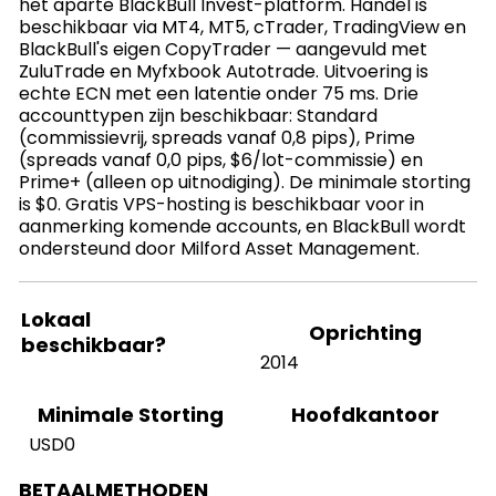
het aparte BlackBull Invest-platform. Handel is
beschikbaar via MT4, MT5, cTrader, TradingView en
BlackBull's eigen CopyTrader — aangevuld met
ZuluTrade en Myfxbook Autotrade. Uitvoering is
echte ECN met een latentie onder 75 ms. Drie
accounttypen zijn beschikbaar: Standard
(commissievrij, spreads vanaf 0,8 pips), Prime
(spreads vanaf 0,0 pips, $6/lot-commissie) en
Prime+ (alleen op uitnodiging). De minimale storting
is $0. Gratis VPS-hosting is beschikbaar voor in
aanmerking komende accounts, en BlackBull wordt
ondersteund door Milford Asset Management.
Lokaal
Oprichting
beschikbaar?
2014
Hoofdkantoor
Minimale Storting
USD0
BETAALMETHODEN