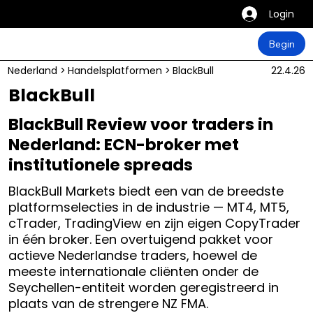
Login
Begin
Nederland
>
Handelsplatformen
>
BlackBull
22.4.26
BlackBull
BlackBull Review voor traders in
Nederland: ECN-broker met
institutionele spreads
BlackBull Markets biedt een van de breedste
platformselecties in de industrie — MT4, MT5,
cTrader, TradingView en zijn eigen CopyTrader
in één broker. Een overtuigend pakket voor
actieve Nederlandse traders, hoewel de
meeste internationale cliënten onder de
Seychellen-entiteit worden geregistreerd in
plaats van de strengere NZ FMA.