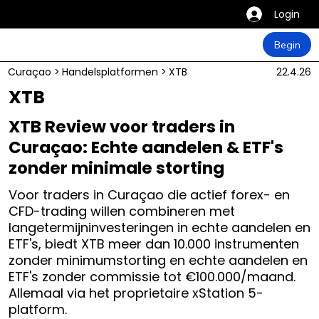
Login
Begin
Curaçao
>
Handelsplatformen
>
XTB
22.4.26
XTB
XTB Review voor traders in
Curaçao: Echte aandelen & ETF's
zonder minimale storting
Voor traders in Curaçao die actief forex- en
CFD-trading willen combineren met
langetermijninvesteringen in echte aandelen en
ETF's, biedt XTB meer dan 10.000 instrumenten
zonder minimumstorting en echte aandelen en
ETF's zonder commissie tot €100.000/maand.
Allemaal via het proprietaire xStation 5-
platform.