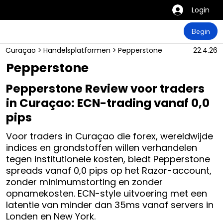
Login
Begin
Curaçao
>
Handelsplatformen
>
Pepperstone
22.4.26
Pepperstone
Pepperstone Review voor traders
in Curaçao: ECN-trading vanaf 0,0
pips
Voor traders in Curaçao die forex, wereldwijde
indices en grondstoffen willen verhandelen
tegen institutionele kosten, biedt Pepperstone
spreads vanaf 0,0 pips op het Razor-account,
zonder minimumstorting en zonder
opnamekosten. ECN-style uitvoering met een
latentie van minder dan 35ms vanaf servers in
Londen en New York.