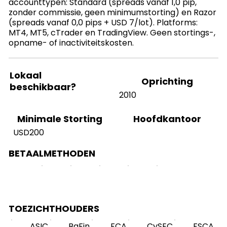
accounttypen: Standard (spreads vanaf 1,0 pip,
zonder commissie, geen minimumstorting) en Razor
(spreads vanaf 0,0 pips + USD 7/lot). Platforms:
MT4, MT5, cTrader en TradingView. Geen stortings-,
opname- of inactiviteitskosten.
Lokaal
Oprichting
beschikbaar?
2010
Hoofdkantoor
Minimale Storting
USD200
BETAALMETHODEN
TOEZICHTHOUDERS
ASIC
BaFin
FCA
CySEC
FSCA